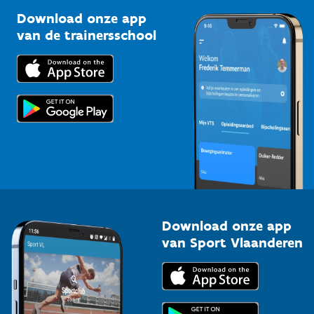
Sportclubs
Kennisplatform
Download onze app
Bedrijven
van de trainersschool
Downloads
Trainers en begeleiders
Voor de pers
Scholen
Topsporters
Organisatoren van sportevenementen
Download onze app
van Sport Vlaanderen