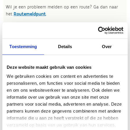
Wil je een probleem melden op een route? Ga dan naar
het
Routemeldpunt
.
Heb je een vraag, contacteer ons via
sportievevrijetijd@sport.vlaanderen
.​
Toestemming
Details
Over
ALGEMENE BEOORDELING *
Deze website maakt gebruik van cookies
slecht
goed
We gebruiken cookies om content en advertenties te
personaliseren, om functies voor social media te bieden
FYSIEKE INSPANNING
en om ons websiteverkeer te analyseren. Ook delen we
informatie over uw gebruik van onze site met onze
partners voor social media, adverteren en analyse. Deze
licht
zwaar
partners kunnen deze gegevens combineren met andere
informatie die u aan ze heeft verstrekt of die ze hebben
TECHNISCHE MOEILIJKHEIDSGRAAD
verzameld op basis van uw gebruik van hun services.