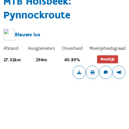
MTB Holsbeek:
Pynnockroute
Blauwe lus
Afstand
Hoogtemeters
Onverhard
Moeilijkheidsgraad
Moeilijk
27.32km
294m
40.89%