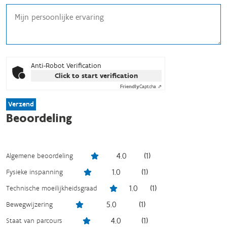
Anti-Robot Verification
Click to start verification
Friendly
Captcha ⇗
Verzend
Beoordeling
4.0
(
1
)
Algemene beoordeling
1.0
(
1
)
Fysieke inspanning
1.0
(
1
)
Technische moeilijkheidsgraad
5.0
(
1
)
Bewegwijzering
4.0
(
1
)
Staat van parcours