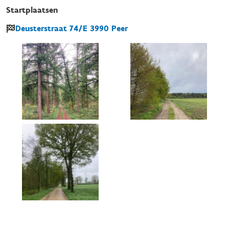
Startplaatsen
Deusterstraat
74/E
3990
Peer