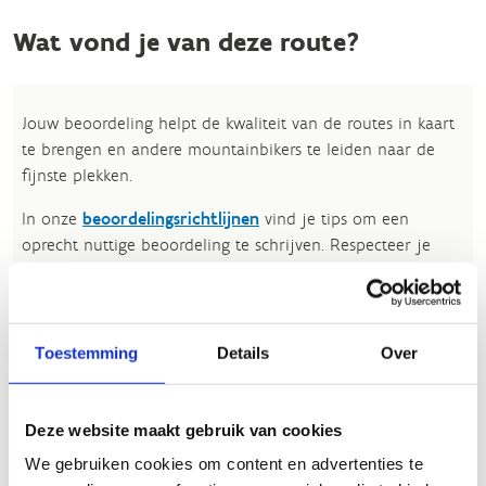
Wat vond je van deze route?
Jouw beoordeling helpt de kwaliteit van de routes in kaart
te brengen en andere mountainbikers te leiden naar de
fijnste plekken.
In onze
beoordelingsrichtlijnen
vind je tips om een
oprecht nuttige beoordeling te schrijven. Respecteer je
onze richtlijnen niet, dan kunnen wij beslissen jouw
beoordelingen te verwijderen. Wij behouden ons het recht
om kleine aanpassingen aan te brengen in het
tekstgedeelte van jouw evaluatie zonder de feitelijke
Toestemming
Details
Over
inhoud ervan te veranderen, bijvoorbeeld om taalfouten
en leesbaarheid te verbeteren.​
Deze website maakt gebruik van cookies
Voor meer informatie over onze routestructuren, neem een
We gebruiken cookies om content en advertenties te
kijkje bij de
FAQ
.