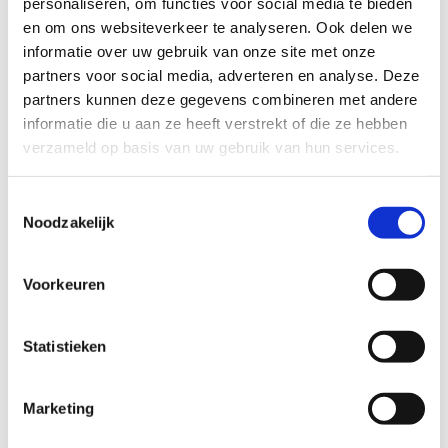
personaliseren, om functies voor social media te bieden
Wil je een probleem melden op een route? Ga dan naar
en om ons websiteverkeer te analyseren. Ook delen we
het
Routemeldpunt
.
informatie over uw gebruik van onze site met onze
partners voor social media, adverteren en analyse. Deze
Heb je een vraag, contacteer ons via
partners kunnen deze gegevens combineren met andere
sportievevrijetijd@sport.vlaanderen
.​
informatie die u aan ze heeft verstrekt of die ze hebben
verzameld op basis van uw gebruik van hun services.
ALGEMENE BEOORDELING *
Toestemmingsselectie
Noodzakelijk
slecht
goed
Voorkeuren
FYSIEKE INSPANNING
Statistieken
licht
zwaar
Marketing
TECHNISCHE MOEILIJKHEIDSGRAAD