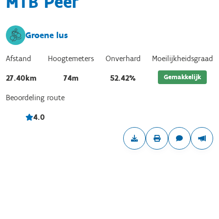
MTB Peer
Groene lus
Afstand
Hoogtemeters
Onverhard
Moeilijkheidsgraad
Gemakkelijk
27.40km
74m
52.42%
Beoordeling route
4.0