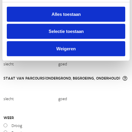
Alles toestaan
makkelijk
moeilijk
BEWEGWIJZERING
Selectie toestaan
TIP:
ontbrekende signalisatie kan je melden via het
Routemeldpunt
Weigeren
slecht
goed
STAAT VAN PARCOURS(ONDERGROND, BEGROEIING, ONDERHOUD)
slecht
goed
WEER
Droog