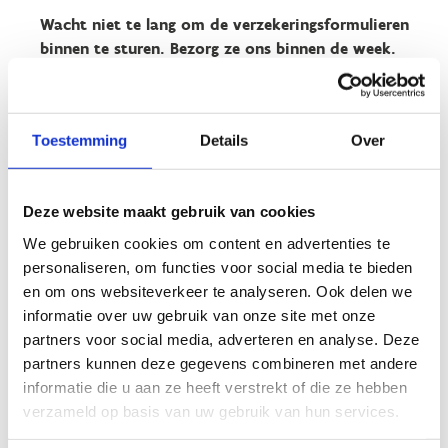
Wacht niet te lang om de verzekeringsformulieren
binnen te sturen. Bezorg ze ons binnen de week.
Deze verzekering dekt alleen lichamelijke schade en
schade aan derden. Materiële schade, schade aan je fiets,
MTB, kleding, ... wordt niet vergoed.
Toestemming
Details
Over
Deze website maakt gebruik van cookies
We gebruiken cookies om content en advertenties te
Personen met een beperking
personaliseren, om functies voor social media te bieden
en om ons websiteverkeer te analyseren. Ook delen we
De Sport- en Beleefdagen zijn toegankelijk voor alle
informatie over uw gebruik van onze site met onze
collega's van de Vlaamse overheid, ook voor collega's
partners voor social media, adverteren en analyse. Deze
met een beperking.
partners kunnen deze gegevens combineren met andere
Heb je speciale ondersteuning nodig om te kunnen
informatie die u aan ze heeft verstrekt of die ze hebben
deelnemen of heb je specifieke noden, mail dan naar
verzameld op basis van uw gebruik van hun services.
sportenbeweegprikkels@sport.vlaanderen
. We helpen