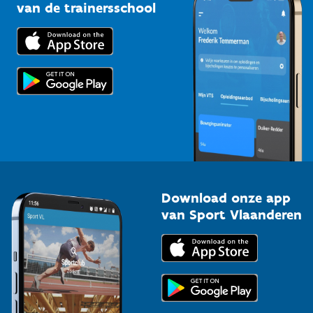
Bedrijven
van de trainersschool
Downloads
Trainers en begeleiders
Voor de pers
Scholen
Topsporters
Organisatoren van sportevenementen
Download onze app
van Sport Vlaanderen