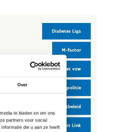
Diabetes Liga
M-factor
Sportpret vzw
Over
Federale politie
Netwerk Lokaal Sportbeleid
 media te bieden en om ons
ze partners voor social
EU Sport Link
nformatie die u aan ze heeft