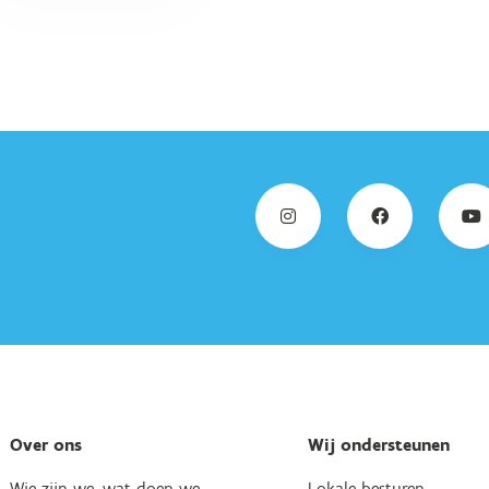
Over ons
Wij ondersteunen
Wie zijn we, wat doen we
Lokale besturen