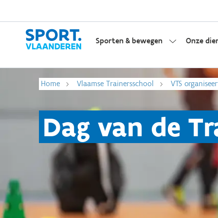
Sporten & bewegen
Onze die
Home
Vlaamse Trainersschool
VTS organiseer
Dag van de Tr