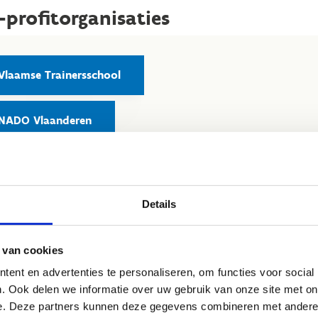
profitorganisaties
Vlaamse Trainersschool
NADO Vlaanderen
Sportieq
Details
Sporta Team
 van cookies
VZW de Rand
ent en advertenties te personaliseren, om functies voor social
. Ook delen we informatie over uw gebruik van onze site met on
Sportinnovatiemobiel
e. Deze partners kunnen deze gegevens combineren met andere i