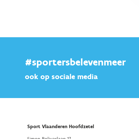
#sportersbelevenmeer
ook op sociale media
Sport Vlaanderen Hoofdzetel
Simon Bolivarlaan 17