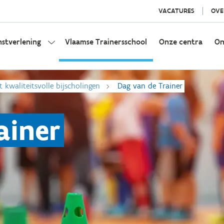
VACATURES
OVE
nstverlening
Vlaamse Trainersschool
Onze centra
On
t kwaliteitsvolle bijscholingen
Dag van de Trainer
ainer