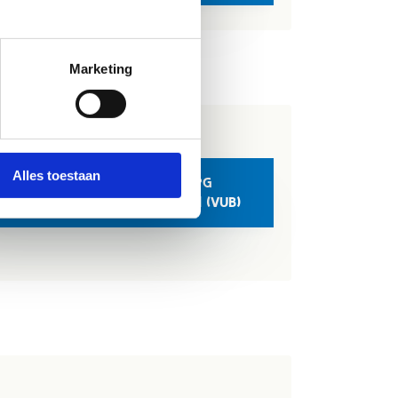
Marketing
Alles toestaan
graduaat Sportmanagement (PG
RT) - Vrije Universiteit Brussel (VUB)