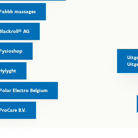
Fabbb massages
Blackroll® AG
Fysioshop
Uitg
Uitg
Hylyght
Polar Electro Belgium
ProCare B.V.