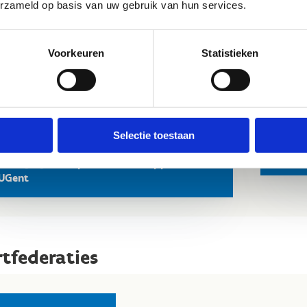
erzameld op basis van uw gebruik van hun services.
Voorkeuren
Statistieken
rwijsinstellingen
Leuven Institute of Sports Science
Selectie toestaan
Post
PSPO
Bewegings- en sportwetenschappen -
UGent
tfederaties