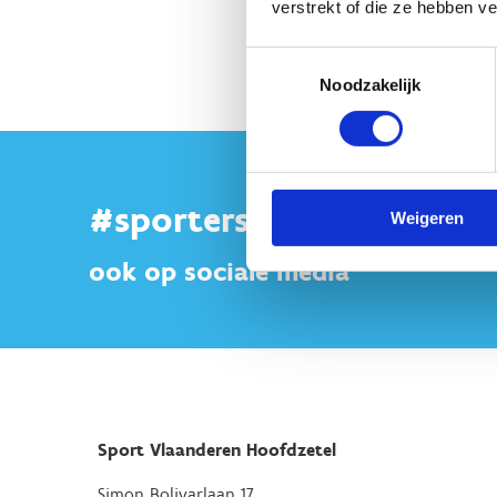
verstrekt of die ze hebben v
Toestemmingsselectie
Noodzakelijk
#sportersbelevenmeer
Weigeren
ook op sociale media
Sport Vlaanderen Hoofdzetel
Simon Bolivarlaan 17