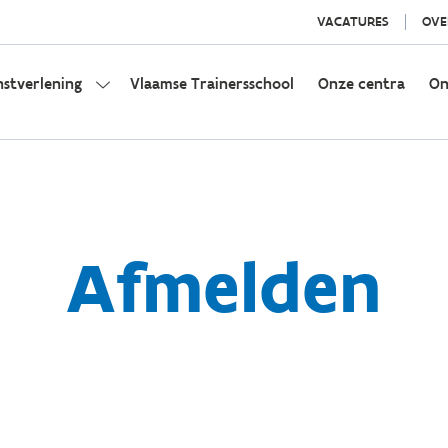
VACATURES
OVE
nstverlening
Vlaamse Trainersschool
Onze centra
On
Afmelden