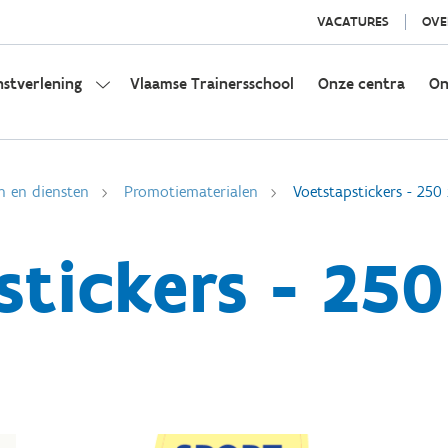
VACATURES
OVE
nstverlening
Vlaamse Trainersschool
Onze centra
On
n en diensten
Promotiematerialen
Voetstapstickers - 25
stickers - 25