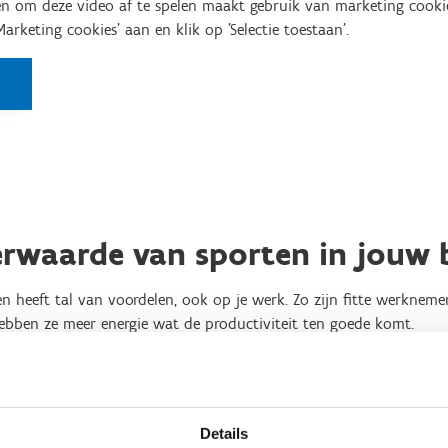
n om deze video af te spelen maakt gebruik van marketing cooki
'Marketing cookies' aan en klik op 'Selectie toestaan'.
rwaarde van sporten in jouw b
 heeft tal van voordelen, ook op je werk. Zo zijn fitte werkneme
bben ze meer energie wat de productiviteit ten goede komt.
n en sporten als sociaal bindmiddel tussen collega’s: een goede
ekerd!
Details