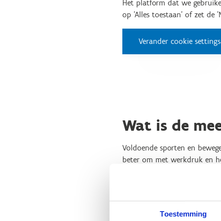
Het platform dat we gebruike
op 'Alles toestaan' of zet de 
Verander cookie settings
Wat is de mee
Voldoende sporten en bewegen
beter om met werkdruk en he
Bovendien werkt samen bewege
jobtevredenheid zijn zo verz
Toestemming