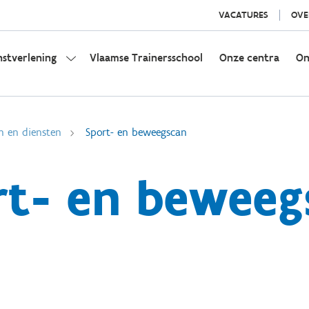
VACATURES
OVE
nstverlening
Vlaamse Trainersschool
Onze centra
On
n en diensten
Sport- en beweegscan
rt- en beweeg