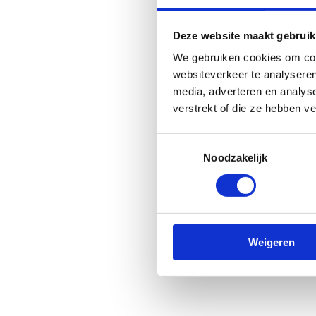
Hoe werkt de
Deze website maakt gebruik
We gebruiken cookies om cont
websiteverkeer te analyseren
Je vraagt de gratis Spo
media, adverteren en analys
We stellen de vragenlijs
verstrekt of die ze hebben v
Je verstuurt de bevragi
Na de Sport- en beweeg
Toestemmingsselectie
je aan de slag gaan om
Noodzakelijk
beweegbeleid.
Weigeren