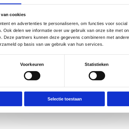
 Sport- en beweegscan?
 van cookies
ent en advertenties te personaliseren, om functies voor social
. Ook delen we informatie over uw gebruik van onze site met on
rt- en beweegscan aan.
e. Deze partners kunnen deze gegevens combineren met andere i
t voor je op.
erzameld op basis van uw gebruik van hun services.
ng digitaal naar je medewerkers.
scan bespreken we samen met jou de resultaten en geven we je pr
 je sport- en beweegbeleid af te stemmen op jouw personeel. Zo 
Voorkeuren
Statistieken
Selectie toestaan
Vraag de gratis Sport- en beweegscan aan