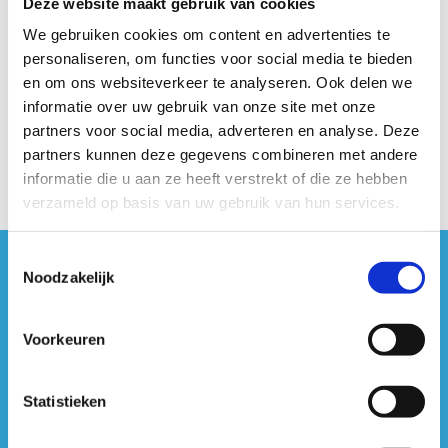
Deze website maakt gebruik van cookies
We gebruiken cookies om content en advertenties te
Geen fiches gevonden.
personaliseren, om functies voor social media te bieden
en om ons websiteverkeer te analyseren. Ook delen we
informatie over uw gebruik van onze site met onze
partners voor social media, adverteren en analyse. Deze
partners kunnen deze gegevens combineren met andere
informatie die u aan ze heeft verstrekt of die ze hebben
verzameld op basis van uw gebruik van hun services.
Toestemmingsselectie
Noodzakelijk
#sportersbelevenmeer
ook op sociale media
Voorkeuren
Statistieken