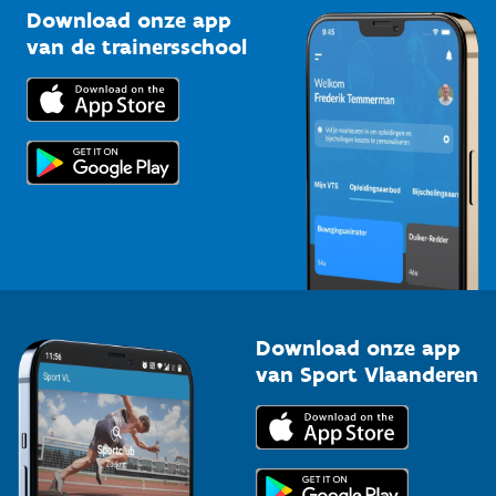
Kennisplatform
Download onze app
Bedrijven
van de trainersschool
Downloads
Trainers en begeleiders
Voor de pers
Scholen
Topsporters
Organisatoren van sportevenementen
Download onze app
van Sport Vlaanderen