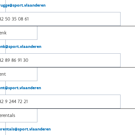
rugge@sport.vlaanderen
32
50 35 08 61
enk
enk@sport.vlaanderen
32
89 86 91 30
ent
ent@sport.vlaanderen
32
9 244 72 21
erentals
erentals@sport.vlaanderen