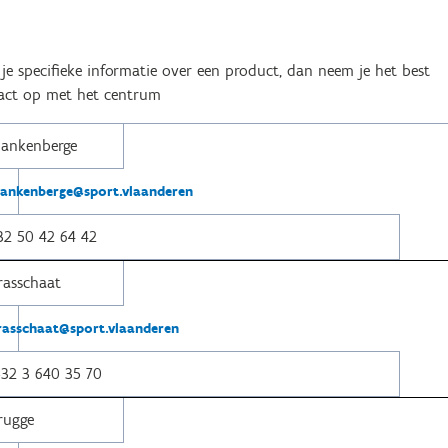
 je specifieke informatie over een product, dan neem je het best
act op met het centrum
lankenberge
lankenberge@sport.vlaanderen
32 50 42 64 42
rasschaat
rasschaat@sport.vlaanderen
32 3 640 35 70
rugge