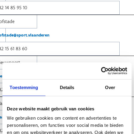
32
14 85 95 10
ofstade
ofstade@sport.vlaanderen
32
15 61 83 60
ieuwpoort
ieuwpoort@sport.vlaanderen
Toestemming
Details
Over
32
58 23 58 91
aregem
Deze website maakt gebruik van cookies
aregem@sport.vlaanderen
We gebruiken cookies om content en advertenties te
personaliseren, om functies voor social media te bieden
32
56 60 14 44
en om ons websiteverkeer te analyseren. Ook delen we