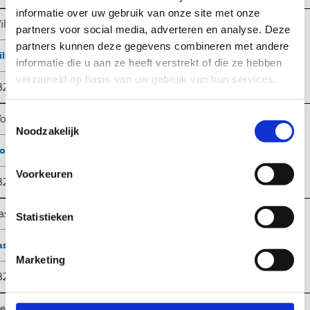
informatie over uw gebruik van onze site met onze
illebroek
partners voor social media, adverteren en analyse. Deze
partners kunnen deze gegevens combineren met andere
illebroek@sport.vlaanderen
informatie die u aan ze heeft verstrekt of die ze hebben
verzameld op basis van uw gebruik van hun services.
32
3 860 78 40
Toestemmingsselectie
oumen
Noodzakelijk
oumen@sport.vlaanderen
Voorkeuren
32
51 50 15 17
asselt
Statistieken
asselt@sport.vlaanderen
Marketing
32 11 30 80 00
iedekerke