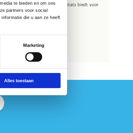
 media te bieden en om ons
mt, koolstofopslag bevordert, habitats biedt voor
ze partners voor social
aan het landschap.
nformatie die u aan ze heeft
Marketing
Alles toestaan