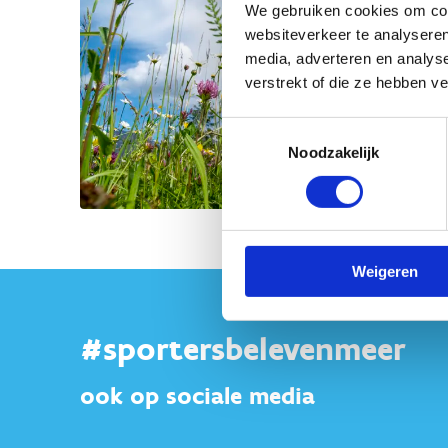
We gebruiken cookies om cont
websiteverkeer te analyseren
media, adverteren en analys
verstrekt of die ze hebben v
Toestemmingsselectie
Noodzakelijk
Weigeren
#sportersbelevenmeer
ook op sociale media