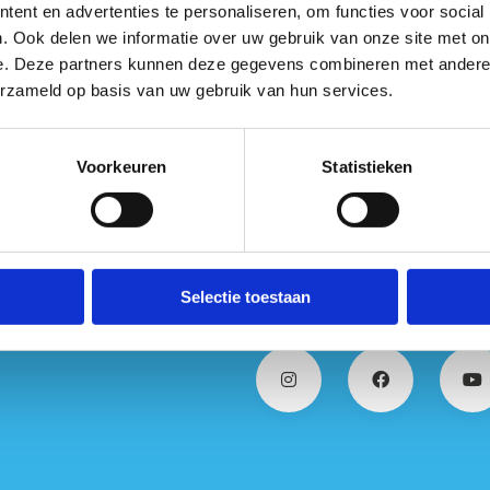
ent en advertenties te personaliseren, om functies voor social
biodiversiteit bevordert, bodemerosie voorko
. Ook delen we informatie over uw gebruik van onze site met on
wilde dieren en esthetische waarde toevoegt 
e. Deze partners kunnen deze gegevens combineren met andere i
erzameld op basis van uw gebruik van hun services.
Voorkeuren
Statistieken
Selectie toestaan