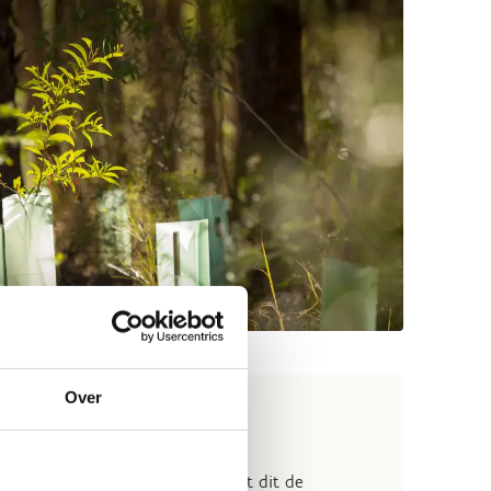
Over
enzones’
en grasland niet te maaien omdat dit de