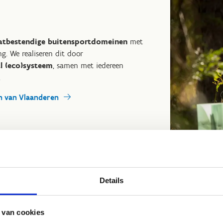
aatbestendige buitensportdomeinen
met
g. We realiseren dit door
l (eco)systeem
, samen met iedereen
.
n van Vlaanderen
Details
Ecologisch beheer ‘tuss
 van cookies
Wij kiezen er bewust voor om sommige stukk