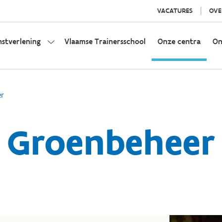
VACATURES
OVE
nstverlening
Vlaamse Trainersschool
Onze centra
On
er
Groenbeheer