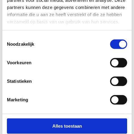
partners voor social media, adverteren en analyse. Deze
partners kunnen deze gegevens combineren met andere
informatie die u aan ze heeft verstrekt of die ze hebben
verzameld op basis van uw gebruik van hun services.
Toestemmingsselectie
Noodzakelijk
Voorkeuren
Sportieve (bedrijfs)events
Statistieken
Wij beschikken over talrijke evenement
mogelijkheden. Je kan bij ons terecht voor jouw
Marketing
sportieve bedrijfs- en topsportevenementen.
Alles toestaan