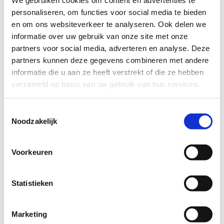
Beperkingen
personaliseren, om functies voor social media te bieden
en om ons websiteverkeer te analyseren. Ook delen we
De voucher is niet cumuleerbaar met andere acties,
informatie over uw gebruik van onze site met onze
kortingen of promoties.
partners voor social media, adverteren en analyse. Deze
Enkel originele, geldige vouchercodes worden
partners kunnen deze gegevens combineren met andere
geaccepteerd. Vervalsing of misbruik leidt tot
informatie die u aan ze heeft verstrekt of die ze hebben
onmiddellijke uitsluiting van deelname.
verzameld op basis van uw gebruik van hun services.
De organisator behoudt zich het recht voor om
vouchercodes te blokkeren bij vermoeden van
Toestemmingsselectie
fraude of onregelmatigheden.
Noodzakelijk
Reserveren verplicht
Voorkeuren
Reserveren van een schaatsmoment is verplicht en
gebeurt via het online platform van de gekozen
schaatsbaan.
Statistieken
Beschikbaarheid is beperkt en vol = vol. Sport
Vlaanderen garandeert geen beschikbaarheid op
specifieke dagen of tijdstippen.
Marketing