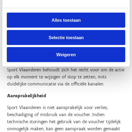
Persoonsgegevens
Bij het inwisselen van de voucher kunnen
Alles toestaan
persoonsgegevens worden gevraagd voor reservatie-
of verificatiedoeleinden.
Selectie toestaan
Deze gegevens worden verwerkt volgens het
privacybeleid van Sport Vlaanderen.
Weigeren
Wijziging of beëindiging van de actie
Sport Vlaanderen behoudt zich het recht voor om de actie
op elk moment te wijzigen of stop te zetten, mits
duidelijke communicatie via de officiële kanalen.
Aansprakelijkheid
Sport Vlaanderen is niet aansprakelijk voor verlies,
beschadiging of misbruik van de voucher. Indien
technische storingen het gebruik van de voucher tijdelijk
onmogelijk maken, kan geen aanspraak worden gemaakt