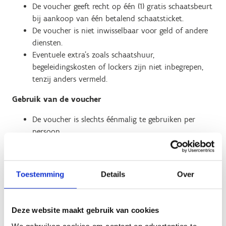
De voucher geeft recht op één (1) gratis schaatsbeurt
bij aankoop van één betalend schaatsticket.
De voucher is niet inwisselbaar voor geld of andere
diensten.
Eventuele extra’s zoals schaatshuur,
begeleidingskosten of lockers zijn niet inbegrepen,
tenzij anders vermeld.
Gebruik van de voucher
De voucher is slechts éénmalig te gebruiken per
persoon.
De voucher is uitsluitend online in te wisselen via
het officiële online reservatiesysteem van de
betrokken schaatsbaan.
Toestemming
Details
Over
De voucher moet worden ingevuld of toegevoegd
tijdens het online reservatieproces, voor de betaling.
Achteraf inbrengen, verrekenen aan de kassa of
Deze website maakt gebruik van cookies
terugbetalingen zijn niet mogelijk.
We gebruiken cookies om content en advertenties te