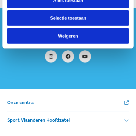
Alles toestaan
Selectie toestaan
#sportersbelevenmeer
Weigeren
ook op sociale media
Onze centra
Sport Vlaanderen Hoofdzetel
Simon Bolivarlaan 17