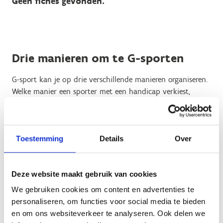
Geen fiches gevonden.
Drie manieren om te G-sporten
G-sport kan je op drie verschillende manieren organiseren.
Welke manier een sporter met een handicap verkiest,
hangt af van persoon tot persoon.
Exclusief
= sportaanbod met enkel sporters met een
beperking, kwetsbaarheid en/of chronisch
Toestemming
Details
Over
aandoening.
Geïntegreerd
= Aparte afdeling binnen een valide
sportclubs voor sporters met een beperking.
Deze website maakt gebruik van cookies
Inclusief
= Sporters met en zonder beperking
We gebruiken cookies om content en advertenties te
sporten samen. De Ambrassade lanceerde hierrond
personaliseren, om functies voor social media te bieden
een campagne op.
en om ons websiteverkeer te analyseren. Ook delen we