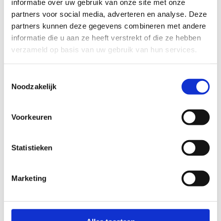
informatie over uw gebruik van onze site met onze
partners voor social media, adverteren en analyse. Deze
partners kunnen deze gegevens combineren met andere
Ontdek de
informatie die u aan ze heeft verstrekt of die ze hebben
campagne "123
verzameld op basis van uw gebruik van hun services.
Inclusie -
Iedereen erbij"
Toestemmingsselectie
Noodzakelijk
Meer weten?
Voorkeuren
Neem een kijkje op de website van G-sport Vlaanderen, het
kennis- en informatiecentrum van G-sport in Vlaanderen.
Statistieken
Naar G-sport
Marketing
Vlaanderen