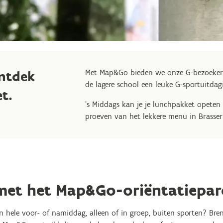
ntdek
Met Map&Go bieden we onze G-bezoekers
de lagere school een leuke G-sportuitda
et.
‘s Middags kan je je lunchpakket opeten
proeven van het lekkere menu in Brasser
met het Map&Go-oriëntatiepar
en hele voor- of namiddag, alleen of in groep, buiten sporten? Br