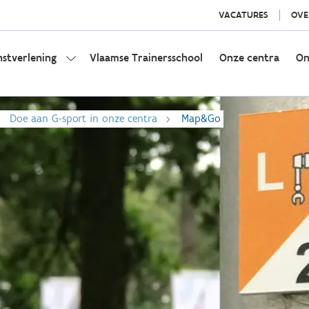
VACATURES
OVE
nstverlening
Vlaamse Trainersschool
Onze centra
On
Doe aan G-sport in onze centra
Map&Go