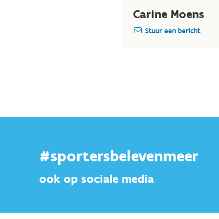
Carine Moens
Stuur een bericht
#sportersbelevenmeer
ook op sociale media