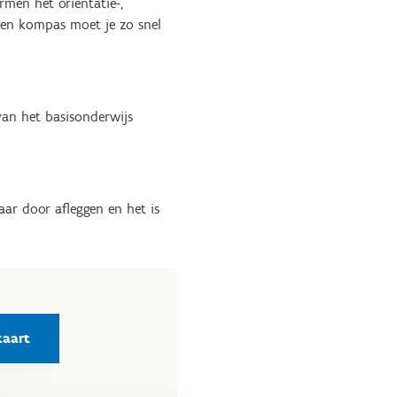
men het oriëntatie-,
een kompas moet je zo snel
van het basisonderwijs
aar door afleggen en het is
aart