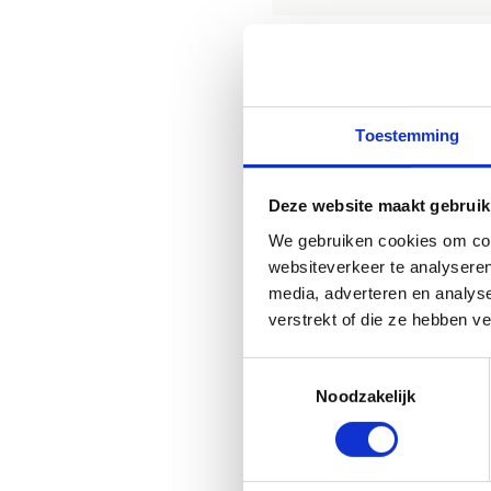
Hoe werkt he
Toestemming
Om het Map&Go-parcours af t
Deze website maakt gebruik
We gebruiken cookies om cont
websiteverkeer te analyseren
media, adverteren en analys
verstrekt of die ze hebben v
Toestemmingsselectie
Noodzakelijk
Download de spelfich
Download de spelfich