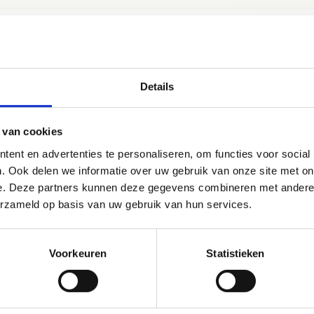
t?
Details
e leggen heb je een handleiding, spelopdrachten en een kaart no
 van cookies
ent en advertenties te personaliseren, om functies voor social
Download de handleiding van het Map&Go
. Ook delen we informatie over uw gebruik van onze site met on
parcours
e. Deze partners kunnen deze gegevens combineren met andere i
erzameld op basis van uw gebruik van hun services.
Voorkeuren
Statistieken
es - Boggle
es - Rommel in de kooi, in de stal en in de zoo