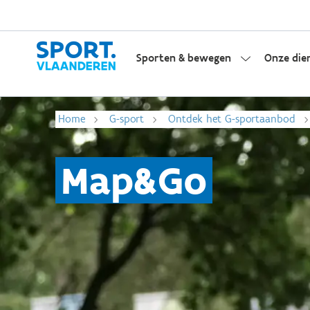
Sporten & bewegen
Onze die
Home
G-sport
Ontdek het G-sportaanbod
Map&Go