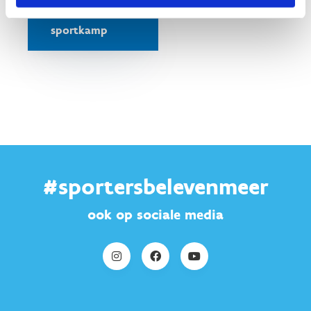
Vind een G-
sportkamp
#sportersbelevenmeer
ook op sociale media