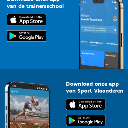
Bedrijven
van de trainersschool
Downloads
Trainers en begeleiders
Voor de pers
Scholen
Topsporters
Organisatoren van sportevenementen
Download onze app
van Sport Vlaanderen