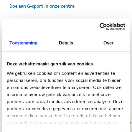
Doe aan G-sport in onze centra
Ga op G-sportkamp
Toestemming
Details
Over
Download de brochures per
provincie
Deze website maakt gebruik van cookies
We gebruiken cookies om content en advertenties te
Ben je op zoek naar een G-sportkamp? Neem dan een
personaliseren, om functies voor social media te bieden
kijkje in onze flyers. Per provincie vind je een overzicht
en om ons websiteverkeer te analyseren. Ook delen we
van de G-sportkampen van Sport Vlaanderen zowel als
informatie over uw gebruik van onze site met onze
van andere aanbieders.
partners voor social media, adverteren en analyse. Deze
partners kunnen deze gegevens combineren met andere
informatie die u aan ze heeft verstrekt of die ze hebben
Download de G-sportkampen flyer 2026 Provinci
verzameld op basis van uw gebruik van hun services.