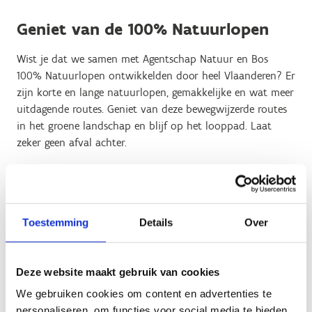
Geniet van de 100% Natuurlopen
Wist je dat we samen met Agentschap Natuur en Bos
100% Natuurlopen ontwikkelden door heel Vlaanderen? Er
zijn korte en lange natuurlopen, gemakkelijke en wat meer
uitdagende routes. Geniet van deze bewegwijzerde routes
in het groene landschap en blijf op het looppad. Laat
zeker geen afval achter.
Vind een 100% Natuurloop
Ontdek de bosify-playlist
Toestemming
Details
Over
Wie wordt jouw sportbuddy?
Deze website maakt gebruik van cookies
Lopen in groep en/of onder begeleiding is een
We gebruiken cookies om content en advertenties te
meerwaarde voor je training en boost je motivatie. Spreek
personaliseren, om functies voor social media te bieden
regelmatig af met je vriendengroep, collega, familielid of