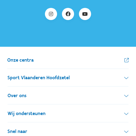
Onze centra
Sport Vlaanderen Hoofdzetel
Simon Bolivarlaan 17
Over ons
1000 Brussel
Wie zijn we, wat doen we
Wij ondersteunen
Ondernemingsnummer: BE 0248.142.826
Onze centra
Postadres
Lokale besturen
Snel naar
Onze sportkampen