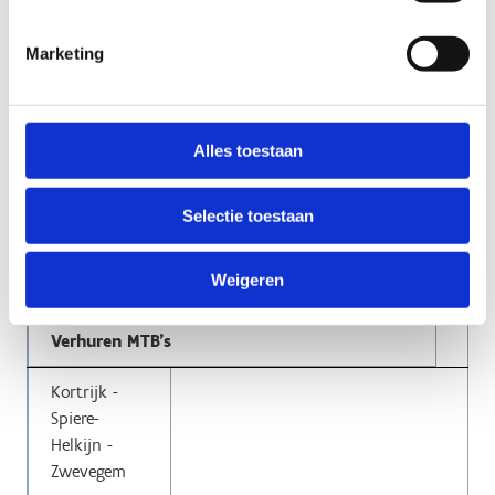
info@rodeo.be
Marketing
www.rodeo.be
Kortrijk
Alles toestaan
Oenanthe Outdoor BV
Selectie toestaan
Tarweveld 3
8500 Kortrijk
Weigeren
info@oenanthe.be
https://oenanthe.be
Verhuren MTB's
Kortrijk -
Spiere-
Helkijn -
Zwevegem