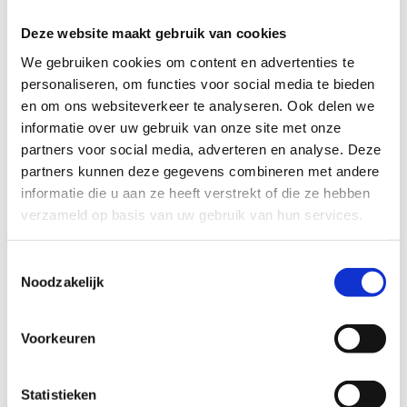
Knokke-Heist
Deze website maakt gebruik van cookies
Grensstreekroute
We gebruiken cookies om content en advertenties te
personaliseren, om functies voor social media te bieden
Cyclocars Kurt
en om ons websiteverkeer te analyseren. Ook delen we
Zeewindstraat 13-15
informatie over uw gebruik van onze site met onze
8300 Knokke-Heist
partners voor social media, adverteren en analyse. Deze
T +32 50 61 31 15
partners kunnen deze gegevens combineren met andere
info@rentabike.be
informatie die u aan ze heeft verstrekt of die ze hebben
http://rentabike.be
verzameld op basis van uw gebruik van hun services.
Koksijde
Toestemmingsselectie
Paul Herygers
Noodzakelijk
Rodeo
Voorkeuren
G. Grardplein 19
8670 Koksijde
T +32 58 51 63 53
Statistieken