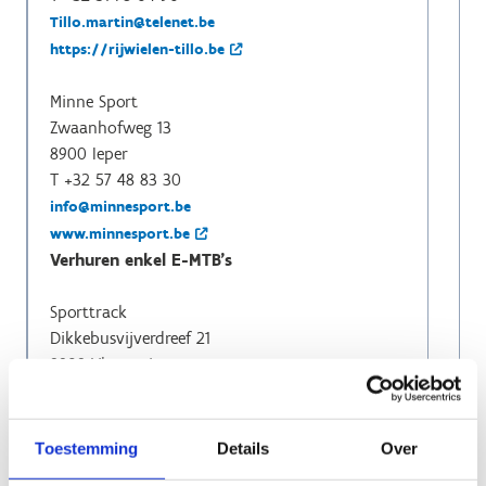
Tillo.martin@telenet.be
https://rijwielen-tillo.be
Minne Sport
Zwaanhofweg 13
8900 Ieper
T +32 57 48 83 30
info@minnesport.be
www.minnesport.be
Verhuren enkel E-MTB's
Sporttrack
Dikkebusvijverdreef 21
8908 Vlamertinge
GSM +32 475 45 56 66
info@sporttrack.be
www.sporttrack.be
Toestemming
Details
Over