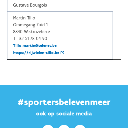
Gustave Bourgois
Martin Tillo
Ommegang Zuid 1
8840 Westrozebeke
T +32 51 78 04 90
Tillo.martin@telenet.be
https://rijwielen-tillo.be
#sportersbelevenmeer
ook op sociale media