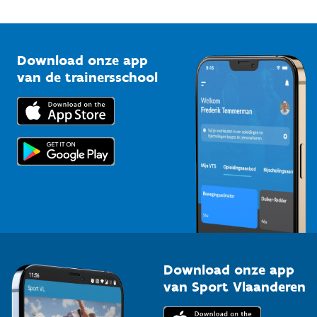
Onze nieuwsbrieven
1210 Brussel
G-sport
Vlaamse Trainersschool
Sportclubs
Kennisplatform
Download onze app
Bedrijven
van de trainersschool
Downloads
Trainers en begeleiders
Voor de pers
Scholen
Topsporters
Organisatoren van sportevenementen
Download onze app
van Sport Vlaanderen