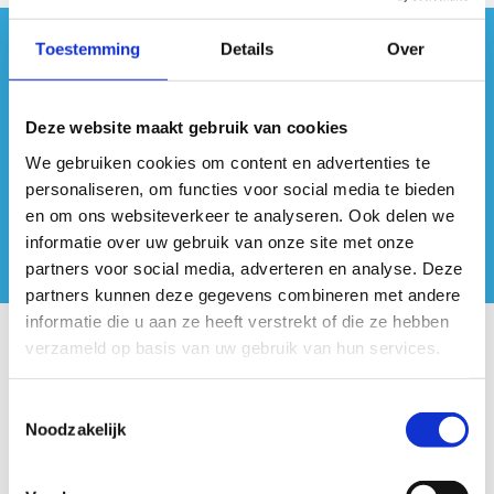
Toestemming
Details
Over
#sportersbelevenmeer
ook op sociale media
Deze website maakt gebruik van cookies
We gebruiken cookies om content en advertenties te
personaliseren, om functies voor social media te bieden
en om ons websiteverkeer te analyseren. Ook delen we
informatie over uw gebruik van onze site met onze
partners voor social media, adverteren en analyse. Deze
partners kunnen deze gegevens combineren met andere
informatie die u aan ze heeft verstrekt of die ze hebben
verzameld op basis van uw gebruik van hun services.
Onze centra
Toestemmingsselectie
Sport Vlaanderen Hoofdzetel
Noodzakelijk
Simon Bolivarlaan 17
Over ons