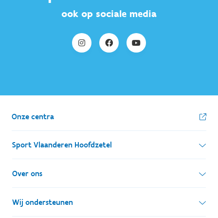
ook op sociale media
Onze centra
Sport Vlaanderen Hoofdzetel
Simon Bolivarlaan 17
Over ons
1000 Brussel
Wie zijn we, wat doen we
Wij ondersteunen
Ondernemingsnummer: BE 0248.142.826
Onze centra