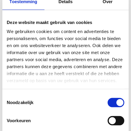
Toestemming
Details
Over
Hoe ziet een duurzame, zelfs regeneratieve toekomst van
de sportwereld eruit? Sport heeft het potentieel om
mensen te verenigen en sociale rechtvaardigheid te
Deze website maakt gebruik van cookies
bevorderen. Maar hoe dan?
We gebruiken cookies om content en advertenties te
Op het Sportinnovatiecongres #SIC2023 deelde Lien De
personaliseren, om functies voor social media te bieden
Ruyck van
Regenerative Futures Nieuwsbrief
en om ons websiteverkeer te analyseren. Ook delen we
hoopvolle toekomstscenario’s voor de sport. Met
deze
informatie over uw gebruik van onze site met onze
presentatie
hopen we ook jou te overtuigen van het
partners voor social media, adverteren en analyse. Deze
belang van langetermijndenken voor de sector. Van groene
partners kunnen deze gegevens combineren met andere
sporthubs tot spierkrachtcentrales. Hier train je je
informatie die u aan ze heeft verstrekt of die ze hebben
verbeeldingsspier.
verzameld op basis van uw gebruik van hun services.
Toestemmingsselectie
Noodzakelijk
Toekomstscenario’s
Voorkeuren
Sport Vlaanderen werkte van 2017 tot 2021 samen