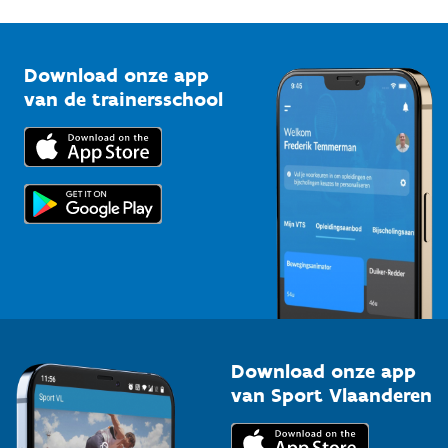
G-sport
Vlaamse Trainersschool
Sportclubs
Kennisplatform
Download onze app
Bedrijven
van de trainersschool
Downloads
Trainers en begeleiders
Voor de pers
Scholen
Topsporters
Organisatoren van sportevenementen
Download onze app
van Sport Vlaanderen