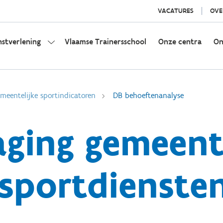
VACATURES
OVE
nstverlening
Vlaamse Trainersschool
Onze centra
On
eentelijke sportindicatoren
DB behoeftenanalyse
aging gemeent
sportdienste