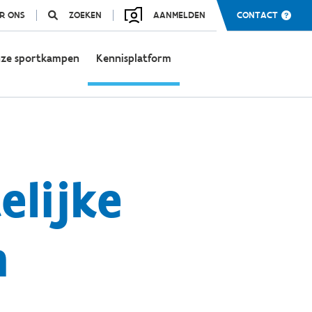
R ONS
ZOEKEN
AANMELDEN
CONTACT
ze sportkampen
Kennisplatform
elijke
n