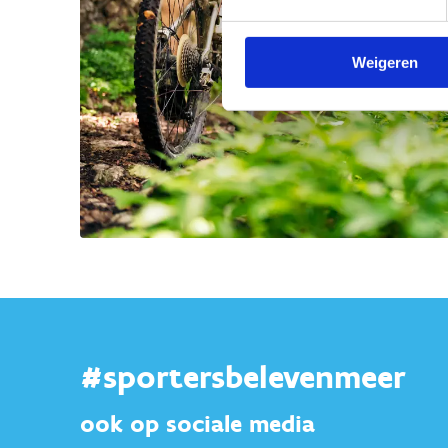
Weigeren
#sportersbelevenmeer
ook op sociale media