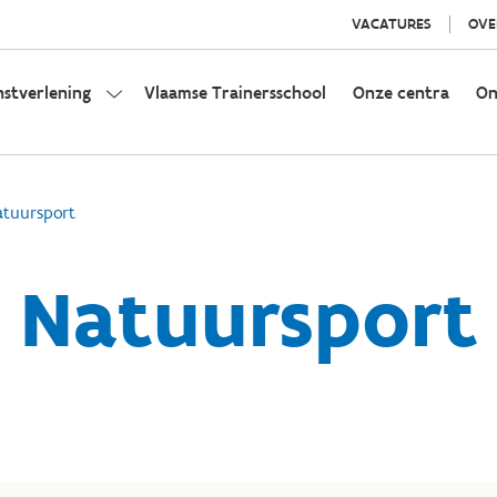
VACATURES
OVE
nstverlening
Vlaamse Trainersschool
Onze centra
On
tuursport
Natuursport