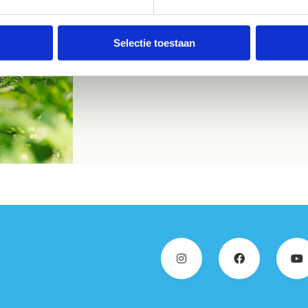
Ontdek onze
sport- en beweegroutes
Selectie toestaan