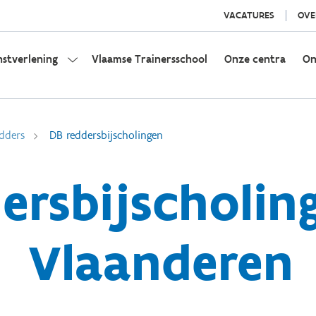
VACATURES
OVE
nstverlening
Vlaamse Trainersschool
Onze centra
On
dders
DB reddersbijscholingen
ersbijscholin
Vlaanderen