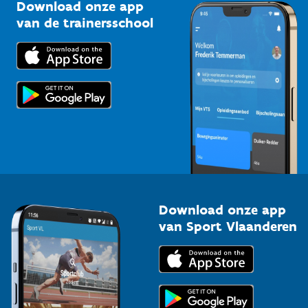
Kennisplatform
Download onze app
Bedrijven
van de trainersschool
Downloads
Trainers en begeleiders
Voor de pers
Scholen
Topsporters
Organisatoren van sportevenementen
Download onze app
van Sport Vlaanderen