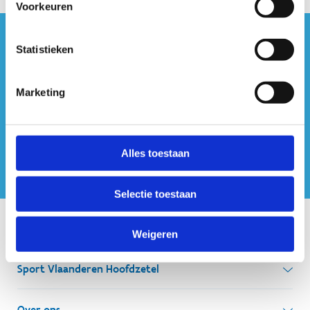
Voorkeuren
#sportersbelevenmeer
Statistieken
ook op sociale media
Marketing
Alles toestaan
Selectie toestaan
Onze centra
Weigeren
Sport Vlaanderen Hoofdzetel
Simon Bolivarlaan 17
Over ons