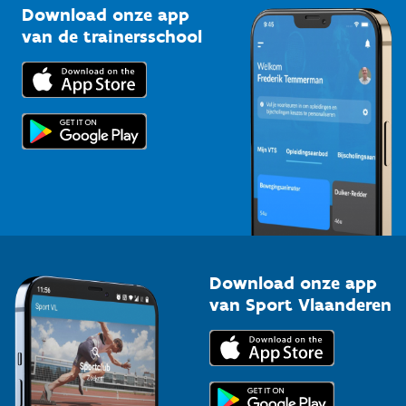
Kennisplatform
Download onze app
Bedrijven
van de trainersschool
Downloads
Trainers en begeleiders
Voor de pers
Scholen
Topsporters
Organisatoren van sportevenementen
Download onze app
van Sport Vlaanderen