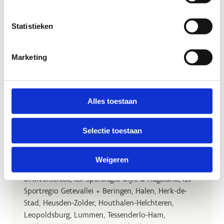
Amands en Westerlo.
Statistieken
+32 474 74 05 12
Stuur een bericht
Marketing
Alles toestaan
Selectie toestaan
Leen Cox
Weigeren
Aanspreekpunt voor Sportregio IGS Vrije Tijd
Druivenstreek, ILV Sportregio Dijle & Hageland, ILV
Sportregio Getevallei + Beringen, Halen, Herk-de-
Stad, Heusden-Zolder, Houthalen-Helchteren,
Leopoldsburg, Lummen, Tessenderlo-Ham,