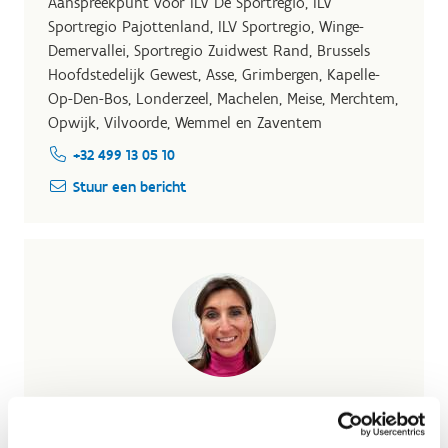
Aanspreekpunt voor ILV De Sportregio, ILV
Sportregio Pajottenland, ILV Sportregio, Winge-
Demervallei, Sportregio Zuidwest Rand, Brussels
Hoofdstedelijk Gewest, Asse, Grimbergen, Kapelle-
Op-Den-Bos, Londerzeel, Machelen, Meise, Merchtem,
Opwijk, Vilvoorde, Wemmel en Zaventem
+32 499 13 05 10
Stuur een bericht
Evelyne Coorevits
Aanspreekpunt voor Burensportdienst (BSD),