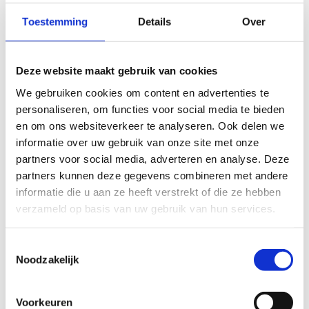
Gewestelijke Sportwerking (GSW), ILV-BSD Zuid-
Toestemming
Details
Over
Oost-Vlaanderen, Midwest, Midden West-Vlaams
overleg van de sport (Mivos), Spiere-Helkijn
+32 493 40 87 24
Deze website maakt gebruik van cookies
Stuur een bericht
We gebruiken cookies om content en advertenties te
personaliseren, om functies voor social media te bieden
en om ons websiteverkeer te analyseren. Ook delen we
informatie over uw gebruik van onze site met onze
partners voor social media, adverteren en analyse. Deze
partners kunnen deze gegevens combineren met andere
informatie die u aan ze heeft verstrekt of die ze hebben
verzameld op basis van uw gebruik van hun services.
Inge Ruts
Toestemmingsselectie
Aanspreekpunt voor ILV Sportregio Rivierenland, ILV
Noodzakelijk
Sportregio Zuiderkempen, ILV Sportregio
Noorderkempen, Sportregio Dijle-Nete + Aartselaar,
Voorkeuren
Bornem, Hemiksem, Herselt, Hulshout, Puurs-Sint-