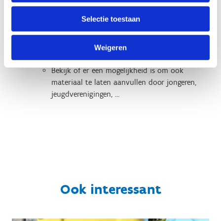
buurten of wijken van je stad of gemeente;
Selectie toestaan
Betrek de jonge bewoners blijvend bij het
aanbod;
Ga na of er extra materiaal aangekocht kan
Weigeren
worden op vraag van de jongeren;
​Bekijk of er een mogelijkheid is om ook
materiaal te laten aanvullen door jongeren,
jeugdverenigingen, …
Ook interessant