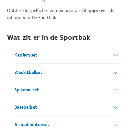
Ontdek de spelfiches en demonstratiefilmpjes over de
inhoud van De Sportbak.
Wat zit er in de Sportbak
KanJam set
2 duurzame, makkelijk mee te nemen vaten
Wackitballset
(‘Kans’)
een custom-designed officiële KanJam flying
1 wackitballbase
Spikeballset
disc
4 rackets
3 balletjes
1 kader met net (diam. 91,50cm)
Baseballset
1 draagtas
2 ballen
belijningsset
1 ballenpomp
1 vanghandschoen Senior 12", links
Airbadmintonset
een draagtas
1 vanghandschoen rechts