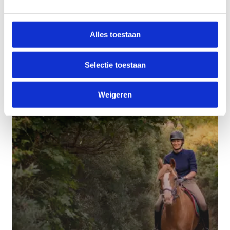
Alles toestaan
Leg een offroadfietsroute aan
Selectie toestaan
Weigeren