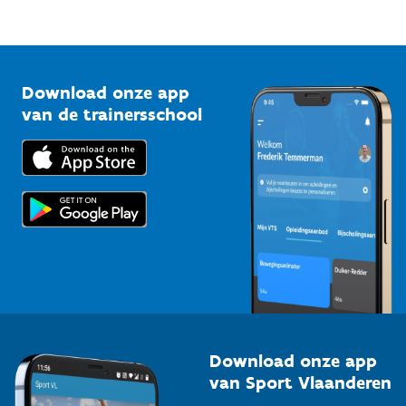
Mountainbikeroutes
Onze nieuwsbrieven
1210 Brussel
G-sport
Vlaamse Trainersschool
Sportclubs
Kennisplatform
Download onze app
Bedrijven
van de trainersschool
Downloads
Trainers en begeleiders
Voor de pers
Scholen
Topsporters
Organisatoren van sportevenementen
Download onze app
van Sport Vlaanderen