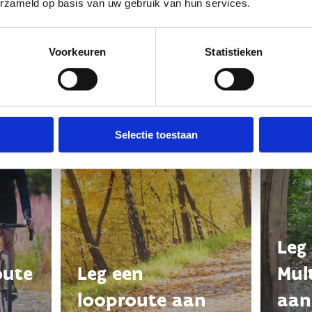
erzameld op basis van uw gebruik van hun services.
Ook interessant
Voorkeuren
Statistieken
Selectie toestaan
Leg
oute
Leg een
Mul
looproute aan
aan