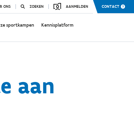
R ONS
ZOEKEN
AANMELDEN
CONTACT
ze sportkampen
Kennisplatform
te aan