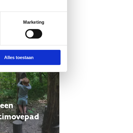
Marketing
Alles toestaan
 een
timovepad