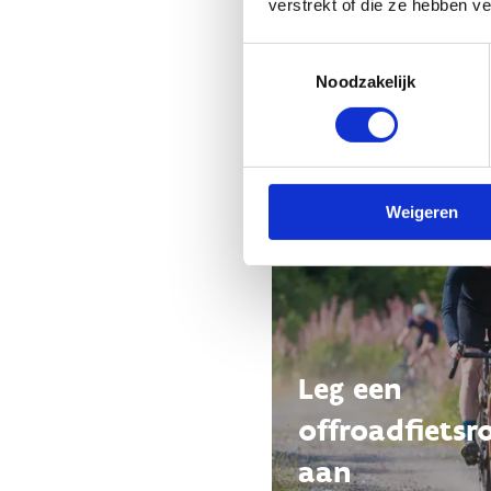
verstrekt of die ze hebben v
Toestemmingsselectie
Noodzakelijk
Weigeren
Leg een
offroadfietsr
aan