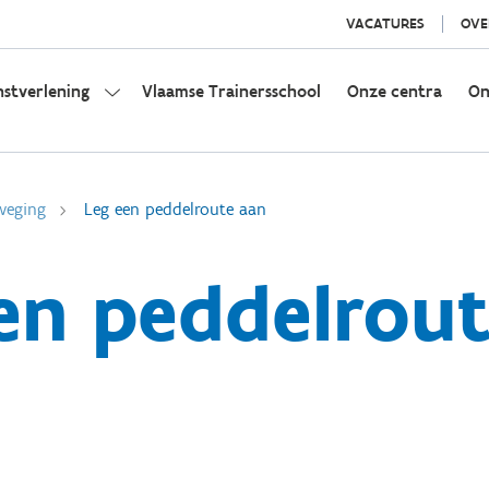
VACATURES
OVE
nstverlening
Vlaamse Trainersschool
Onze centra
On
weging
Leg een peddelroute aan
en peddelrou