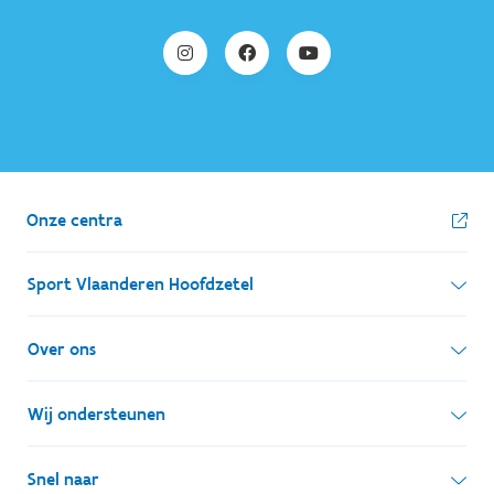
Onze centra
Sport Vlaanderen Hoofdzetel
Simon Bolivarlaan 17
Over ons
1000 Brussel
Wie zijn we, wat doen we
Wij ondersteunen
Ondernemingsnummer: BE 0248.142.826
Onze centra
Postadres
Lokale besturen
Snel naar