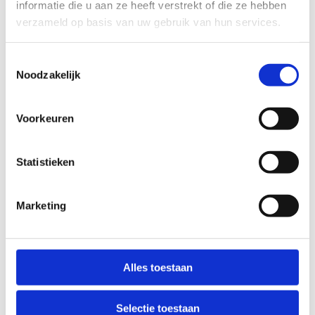
informatie die u aan ze heeft verstrekt of die ze hebben
onderhoudsbeurten (o.a. snoeiwerken,
verzameld op basis van uw gebruik van hun services.
maaien) uitgevoerd om de gebruikte paden
toegankelijk en rein te houden.
Eénmaal per jaar voert of laat de gemeente
Toestemmingsselectie
een grondige controle uitvoeren van de route.
Noodzakelijk
Zowel de staat van de paden, de veiligheid
van de omgeving (bv. dode bomen en takken,
Voorkeuren
geërodeerde paden, enz.) als de
bewegwijzering worden gecontroleerd.
Meldingen via het Routemeldpunt, de
Statistieken
peter/meter of andere vrijwilligers worden
best binnen twee weken consequent
Marketing
opgevolgd.
De gemeente stelt één of meerdere
peters/meters aan die elk minstens zes keer
per jaar de route controleren.
Alles toestaan
Selectie toestaan