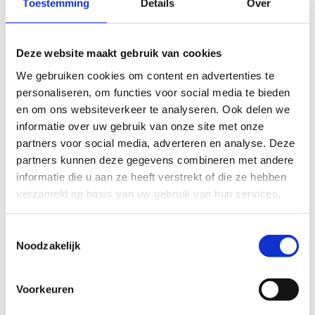
Toestemming
Details
Over
menroute, vraagt steeds voorafgaand toestemming
aan de respectievelijke eigenaars en/of beheerders
van de gebruikte paden en wegen.
Deze website maakt gebruik van cookies
Indien de ruiter- en/of menroute een gebied
We gebruiken cookies om content en advertenties te
doorkruist dat eigendom is van of beheerd wordt
personaliseren, om functies voor social media te bieden
door ANB, verwijzen we naar de
en om ons websiteverkeer te analyseren. Ook delen we
aanvraagprocedure zoals voorzien door het
informatie over uw gebruik van onze site met onze
Agentschap.
partners voor social media, adverteren en analyse. Deze
partners kunnen deze gegevens combineren met andere
De consulent Sportieve Vrije Tijd kan ondersteuning
informatie die u aan ze heeft verstrekt of die ze hebben
bieden bij het aanvragen van bepaalde toelatingen
verzameld op basis van uw gebruik van hun services.
(zie
ondersteuning vanuit Sport Vlaanderen
).
Toestemmingsselectie
Noodzakelijk
Voorkeuren