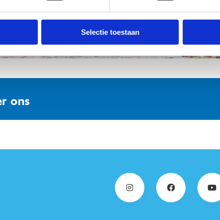
Selectie toestaan
r ons