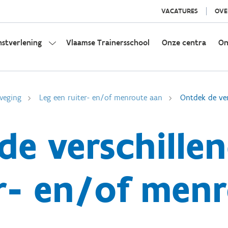
VACATURES
OVE
nstverlening
Vlaamse Trainersschool
Onze centra
On
weging
Leg een ruiter- en/of menroute aan
Ontdek de ver
de verschille
r- en/of men