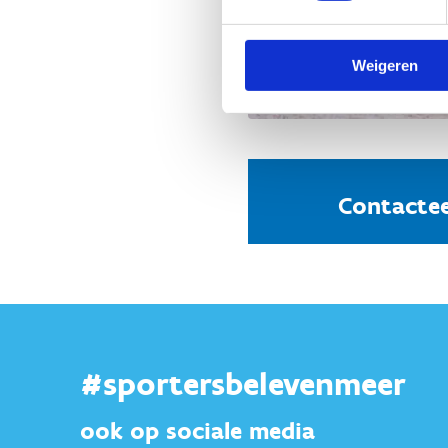
Weigeren
Contactee
#sportersbelevenmeer
ook op sociale media