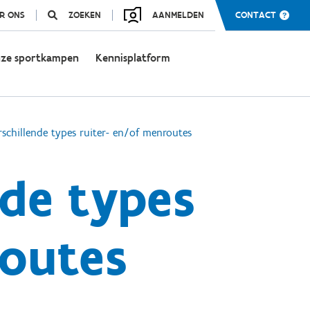
R ONS
ZOEKEN
AANMELDEN
CONTACT
ze sportkampen
Kennisplatform
schillende types ruiter- en/of menroutes
nde types
routes