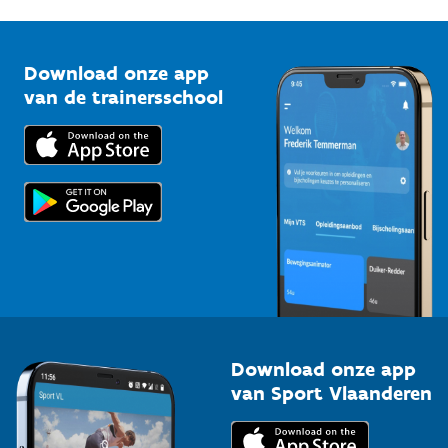
G-sport
Vlaamse Trainersschool
Sportclubs
Kennisplatform
Download onze app
Bedrijven
van de trainersschool
Downloads
Trainers en begeleiders
Voor de pers
Scholen
Topsporters
Organisatoren van sportevenementen
Download onze app
van Sport Vlaanderen