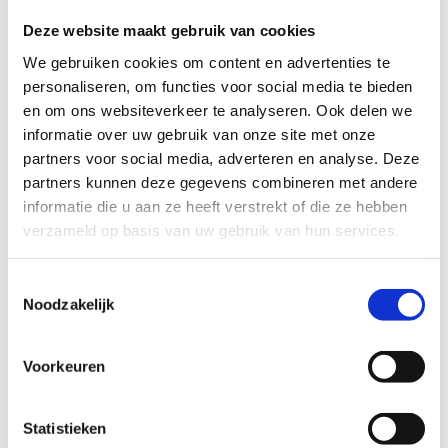
van het Kind,... en andere mogelijke partners bij je
Deze website maakt gebruik van cookies
communicatietraject.
We gebruiken cookies om content en advertenties te
Neem ook zeker de 5B's en mogelijke drempels door
personaliseren, om functies voor social media te bieden
om je communicatie nog beter af te stemmen op je
en om ons websiteverkeer te analyseren. Ook delen we
doelgroep.
informatie over uw gebruik van onze site met onze
partners voor social media, adverteren en analyse. Deze
Ontdek de 5 B's
partners kunnen deze gegevens combineren met andere
Veel voorkomende drempels vanuit het
informatie die u aan ze heeft verstrekt of die ze hebben
standpunt van sportdienst
verzameld op basis van uw gebruik van hun services.
Aandachtspunten voor een goede communicatie
Toestemmingsselectie
Noodzakelijk
Voorkeuren
Statistieken