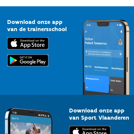
G-sport
Vlaamse Trainersschool
Sportclubs
Kennisplatform
Download onze app
Bedrijven
van de trainersschool
Downloads
Trainers en begeleiders
Voor de pers
Scholen
Topsporters
Organisatoren van sportevenementen
Download onze app
van Sport Vlaanderen