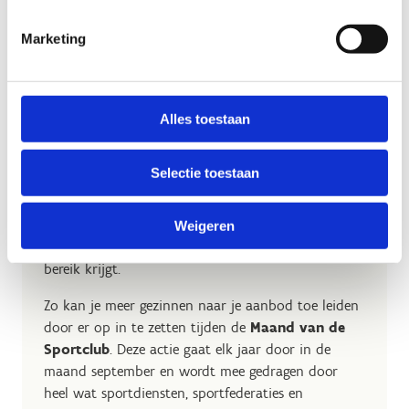
Marketing
Alles toestaan
Koppel je acties aan een
campagne
Selectie toestaan
Heb je een aanbod of actie lopen die je breed wil
communiceren? Koppel deze dan aan één van de
Weigeren
actiemomenten zodat je boodschap een nog groter
bereik krijgt.
Zo kan je meer gezinnen naar je aanbod toe leiden
door er op in te zetten tijden de
Maand van de
Sportclub
. Deze actie gaat elk jaar door in de
maand september en wordt mee gedragen door
heel wat sportdiensten, sportfederaties en