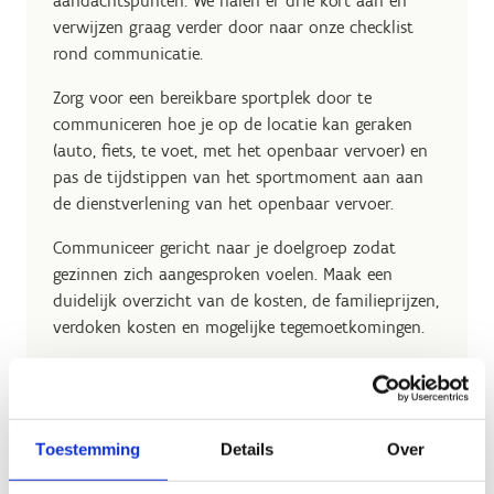
aandachtspunten. We halen er drie kort aan en
verwijzen graag verder door naar onze checklist
rond communicatie.
Zorg voor een bereikbare sportplek door te
communiceren hoe je op de locatie kan geraken
(auto, fiets, te voet, met het openbaar vervoer) en
pas de tijdstippen van het sportmoment aan aan
de dienstverlening van het openbaar vervoer.
Communiceer gericht naar je doelgroep zodat
gezinnen zich aangesproken voelen. Maak een
duidelijk overzicht van de kosten, de familieprijzen,
verdoken kosten en mogelijke tegemoetkomingen.
Wil je graag kansarme gezinnen met je
communicatie bereiken? Bekijk dan samen met je
communicatieverantwoordelijke welke kanalen het
Toestemming
Details
Over
meest gezicht zijn om hen te bereiken. Betrek het
OCMW, de buurtwerking, het jeugdhuis, het Huis