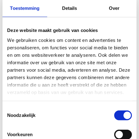
(G-)sportkampen
Autisme en (moeilijk) gedrag op kamp (i.s.m.
Toestemming
Details
Over
Liga Autisme Vlaanderen)
Toegankelijke sportevenementen (i.s.m. Inter)
Een autismevriendelijke activiteit
Deze website maakt gebruik van cookies
voorbereiden en begeleiden (i.s.m. Liga
We gebruiken cookies om content en advertenties te
Autisme Vlaanderen)
personaliseren, om functies voor social media te bieden
Rolstoelvriendelijk wandelen (i.s.m. Camino)
en om ons websiteverkeer te analyseren. Ook delen we
informatie over uw gebruik van onze site met onze
Heb je nog vragen over één van deze afgelopen
partners voor social media, adverteren en analyse. Deze
webinars? Contacteer dan zeker je consulent
partners kunnen deze gegevens combineren met andere
‘Sporten Zonder Drempels’!
informatie die u aan ze heeft verstrekt of die ze hebben
verzameld op basis van uw gebruik van hun services.
In 2026 worden opnieuw 2 à 3 webinars ingepland.
Er wordt daarvoor tijdig een uitnodiging verstuurd
naar alle lokale besturen via mail.
Toestemmingsselectie
Na inschrijving ontvang je dan een uitnodiging
Noodzakelijk
voor een Teams-vergadering met de link naar het
betreffende webinar.
Voorkeuren