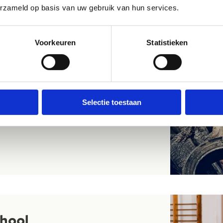
erzameld op basis van uw gebruik van hun services.
Voorkeuren
Statistieken
t motto van deze hindernissenloop voor de
je gemeente informeren wanneer de Survival
Selectie toestaan
chool