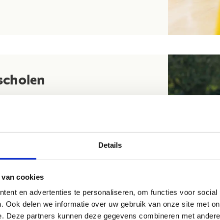
scholen
ddelbare school, iedereen kan de 'Vlaamse
op plezierbeleving en het organiseren van
an trails, in plaats van een traditionele
Details
e verschillende scholen op je grondgebied.
 van cookies
ent en advertenties te personaliseren, om functies voor social
. Ook delen we informatie over uw gebruik van onze site met on
e. Deze partners kunnen deze gegevens combineren met andere i