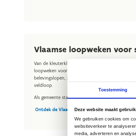
Vlaamse loopweken voor 
Van de kleuterklas tot het laatste jaar van de mi
loopweken voor scholen' beleven. De nadruk ligt 
belevingslopen, zoals hindernissenparcours en urb
veldloop.
Toestemming
Als gemeente sta je in voor de organisatie voor d
Ontdek de Vlaamse loopweken bij MOEV
Deze website maakt gebruik
We gebruiken cookies om cont
websiteverkeer te analyseren
media, adverteren en analys