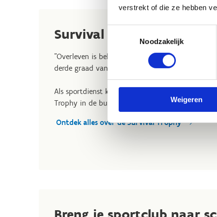
verstrekt of die ze hebben v
Survival Trophy
Toestemmingsselectie
Noodzakelijk
"Overleven is belangrijker dan winnen" luidt he
derde graad van het middelbaar onderwijs.
Als sportdienst kan je de secundaire scholen in 
Weigeren
Trophy in de buurt is.
Ontdek alles over de Survival Trophy
Breng je sportclub naar s