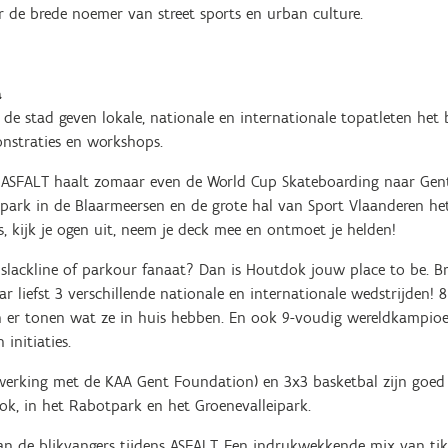
de brede noemer van street sports en urban culture.
a
n de stad geven lokale, nationale en internationale topatleten het b
nstraties en workshops.
nt ASFALT haalt zomaar even de World Cup Skateboarding naar Gent
tepark in de Blaarmeersen en de grote hal van Sport Vlaanderen h
gs, kijk je ogen uit, neem je deck mee en ontmoet je helden!
 slackline of parkour fanaat? Dan is Houtdok jouw place to be. Br
 liefst 3 verschillende nationale en internationale wedstrijden! 
 er tonen wat ze in huis hebben. En ook 9-voudig wereldkampioen
initiaties.
werking met de KAA Gent Foundation) en 3x3 basketbal zijn goe
ok, in het Rabotpark en het Groenevalleipark.
an de blikvangers tijdens ASFALT. Een indrukwekkende mix van tikk