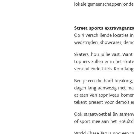
lokale gemeenschappen onder 
Street sports extravaganz
Op 4 verschillende locaties i
wedstrijden, showcases, demo
Skaters, hou jullie vast. Wa
toppers zullen er in het ska
verschillende titels. Kom lan
Ben je een die-hard breaking,
dagen lang aanwezig met maar
atleten van topniveau komen
tekent present voor demo’s en 
Ook straatvoetbal (in samen
of sport mee aan het Ho(u)td
World Chase Tag is nog een v