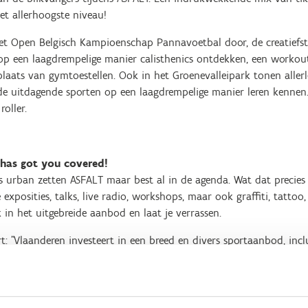
t allerhoogste niveau!
et Open Belgisch Kampioenschap Pannavoetbal door, de creatiefst
op een laagdrempelige manier calisthenics ontdekken, een workout
laats van gymtoestellen. Ook in het Groenevalleipark tonen allerle
nde uitdagende sporten op een laagdrempelige manier leren kennen.
roller.
 has got you covered!
gs urban zetten ASFALT maar best al in de agenda. Wat dat precie
xposities, talks, live radio, workshops, maar ook graffiti, tattoo
in het uitgebreide aanbod en laat je verrassen.
: "Vlaanderen investeert in een breed en divers sportaanbod, incl
, BMX en Breaking. Die sporten staan meer dan verdiend op het 
ams talent in huis. Het is een bewuste strategie om steeds meer
ar Vlaanderen te halen. Zo versterken we onze uitstraling in het bu
kelen om te sporten. Want zien sporten, doet sporten. We hopen