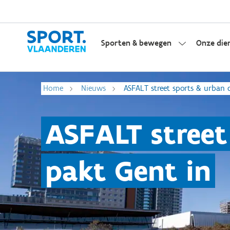
Sporten & bewegen
Onze die
Home
Nieuws
ASFALT street sports & urban c
ASFALT street 
pakt Gent in