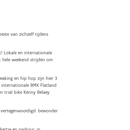
este van zichzelf tijdens
! Lokale en internationale
et hele weekend strijden om
eaking en hip hop zijn hier 3
8 internationale BMX Flatland
 trial bike Kenny Belaey
d vertegenwoordigd: bewonder
ertje en parkour, in