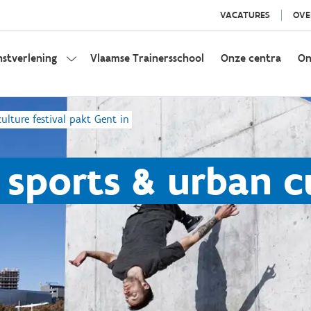
VACATURES
OVE
nstverlening
Vlaamse Trainersschool
Onze centra
On
ulture festival pakt Gent in
sports & urban cu