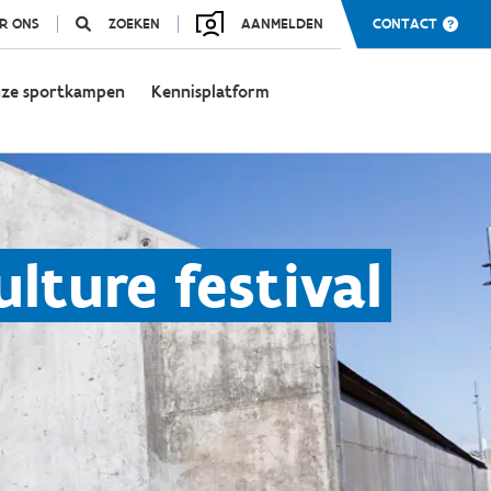
R ONS
ZOEKEN
AANMELDEN
CONTACT
ze sportkampen
Kennisplatform
lture festival