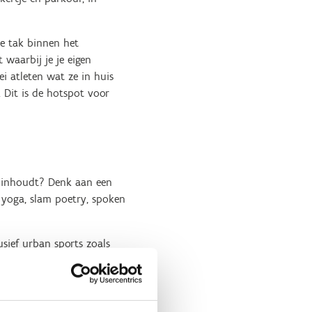
e tak binnen het
 waarbij je je eigen
i atleten wat ze in huis
 Dit is de hotspot voor
s inhoudt? Denk aan een
, yoga, slam poetry, spoken
usief urban sports zoals
programma van de Olympische
 topevenementen met
itenland, terwijl we in het
 dat onze Vlaamse