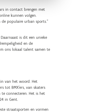
aars in contact brengen met
 online kunnen volgen.
n de populaire urban sports."
Daarnaast is dit een unieke
drempeligheid en de
 om ons lokaal talent samen te
zin van het woord. Het
ers tot BMX’ers, van skaters
 te connecteren. Het is het
24 in Gent.
este straatsporten en vormen