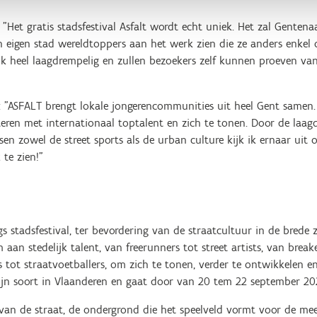
"Het gratis stadsfestival Asfalt wordt echt uniek. Het zal Genten
un eigen stad wereldtoppers aan het werk zien die ze anders enkel
l ook heel laagdrempelig en zullen bezoekers zelf kunnen proeven va
 "ASFALT brengt lokale jongerencommunities uit heel Gent samen. 
ren met internationaal toptalent en zich te tonen. Door de laag
n zowel de street sports als de urban culture kijk ik ernaar uit
te zien!"
s stadsfestival, ter bevordering van de straatcultuur in de brede 
aan stedelijk talent, van freerunners tot street artists, van break
s tot straatvoetballers, om zich te tonen, verder te ontwikkelen en
ijn soort in Vlaanderen en gaat door van 20 tem 22 september 20
van de straat, de ondergrond die het speelveld vormt voor de me