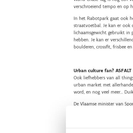
verschroeiend tempo en op he
In het Rabotpark gaat ook h
straatvoetbal. Je kan er ook 
lichaamsgewicht gebruikt in p
hebben. Je kan er verschille
boulderen, crossfit, frisbee en 
Urban culture fan? ASFALT
Ook liefhebbers van all thin
urban market met allerhande e
word, en nog veel meer… Duik 
De Vlaamse minister van Sport
skateboarden, 3x3 basketbal
Spelen en we hebben veel Vla
internationale uitstraling na
binnenland meer mensen prik