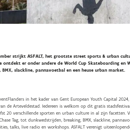
mber strijkt ASFALT, het grootste street sports & urban cultu
 Je ontdekt er onder andere de World Cup Skateboarding en 
, BMX, slackline, pannavoetbal en een heuse urban market.
 EventFlanders in het kader van Gent European Youth Capital 2024,
an de Arteveldestad. Iedereen is welkom op dit gratis stadsfestiva
fst 20 verschillende sporten en urban culture in al zijn facetten.
hase Tag, tot dunkwedstrijden, breaking, BMX, slackline, panna
ies, talks, live radio en workshops. ASFALT verenigt uiteenlopende 