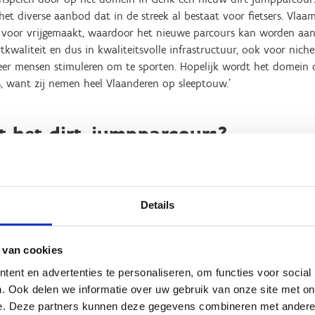
et diverse aanbod dat in de streek al bestaat voor fietsers. Vlaa
o voor vrijgemaakt, waardoor het nieuwe parcours kan worden aan
tkwaliteit en dus in kwaliteitsvolle infrastructuur, ook voor niche
eer mensen stimuleren om te sporten. Hopelijk wordt het domein 
, want zij nemen heel Vlaanderen op sleeptouw.’
t het dirt-jumpparcours?
 op het domein van Sport Vlaanderen Genk zal bestaan uit vier l
or jong en oud, professioneel en recreatief:
Details
de reeks van 3 jumps met dirt-landingen, perfect voor ervaren
rid
aal ontworpen zone voor vrije sprongen, waar
bikers
hun creativite
 van cookies
rs met kleine jumps, rollers en kombochten, ideaal voor zowel be
ent en advertenties te personaliseren, om functies voor social
en veilige manier nieuwe vaardigheden te ontwikkelen.
. Ook delen we informatie over uw gebruik van onze site met on
Een trail die de nodige uitdaging biedt als je je uithoudingsvermoge
e. Deze partners kunnen deze gegevens combineren met andere i