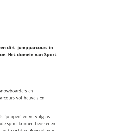
een dirt-jumpparcours in
toe. Het domein van Sport
r snowboarders en
arcours vol heuvels en
ls ‘jumpen’ en vervolgens
ende sport kunnen beoefenen.
in te richten. Bovendien is