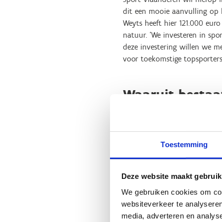
dit een mooie aanvulling op h
Weyts heeft hier 121.000 eur
natuur. ‘We investeren in spor
deze investering willen we m
voor toekomstige topsporters
Waaruit bestaa
Het nieuwe dirt-jumpparcours
‘bike-speeltuin’ te worden vo
Toestemming
Jumplijn
: Een uitdagen
verleggen.
Jump Area
: Een speci
Deze website maakt gebruik
Flow Trail
: Een parcou
We gebruiken cookies om cont
mountainbikers om op e
websiteverkeer te analyseren
Uphill Enduro-Trail
: 
media, adverteren en analys
opwaartse rit.