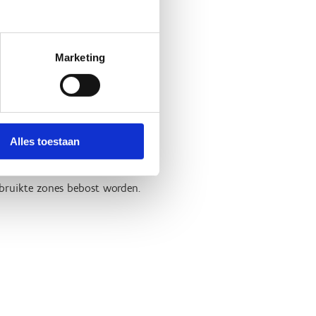
Marketing
t bedrijf van de
ik samen met Sport
t Vlaanderen budget en ruimte
Alles toestaan
 creëren waar zowel
ebruikte zones bebost worden.