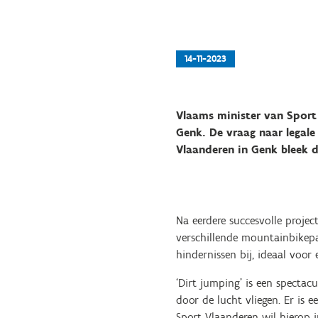
14-11-2023
Vlaams minister van Sport 
Genk. De vraag naar legal
Vlaanderen in Genk bleek d
Na eerdere succesvolle proje
verschillende mountainbikepa
hindernissen bij, ideaal voor
‘Dirt jumping’ is een spectac
door de lucht vliegen. Er is
Sport Vlaanderen wil hierop 