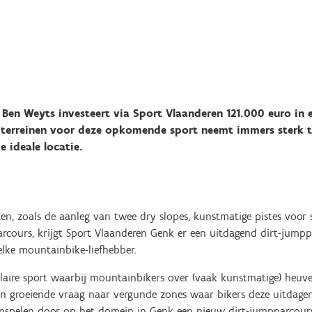
Ben Weyts investeert via Sport Vlaanderen 121.000 euro in 
e terreinen voor deze opkomende sport neemt immers sterk 
e ideale locatie.
cten, zoals de aanleg van twee dry slopes, kunstmatige pistes voo
rcours, krijgt Sport Vlaanderen Genk er een uitdagend dirt-jumpp
 elke mountainbike-liefhebber.
ulaire sport waarbij mountainbikers over (vaak kunstmatige) heuve
 een groeiende vraag naar vergunde zones waar bikers deze uitdag
inspelen door op het domein in Genk een nieuw dirt-jumpparcours 