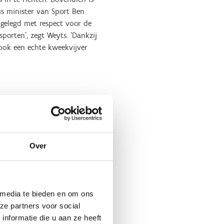
ms minister van Sport Ben
gelegd met respect voor de
sporten’, zegt Weyts. ‘Dankzij
ook een echte kweekvijver
ijnen en belooft een ware
Over
ers
die hun grenzen willen
it en stijl kunnen tonen.
ginnende als gevorderde
 media te bieden en om ons
ze partners voor social
n wil testen tijdens een
nformatie die u aan ze heeft