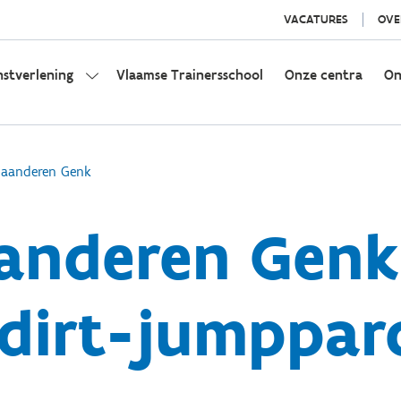
VACATURES
OVE
nstverlening
Vlaamse Trainersschool
Onze centra
On
Vlaanderen Genk
anderen Genk 
dirt-jumppar