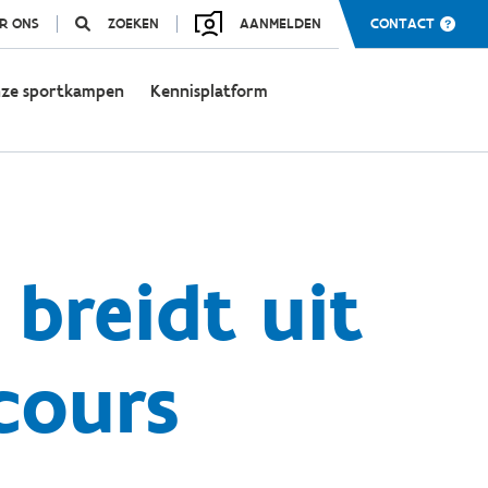
R ONS
ZOEKEN
AANMELDEN
CONTACT
ze sportkampen
Kennisplatform
breidt uit
cours