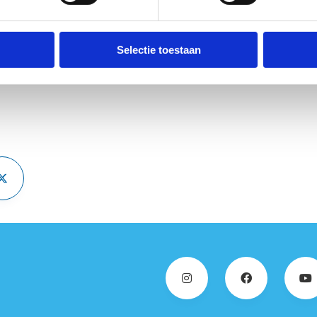
en op momenten dat hun trainingsschema het toelaat. “Topsporte
reken tot de verbeelding en stimuleren jong en oud om ook zelf i
 leggen we de lat hoog, maar we geven hen ook de ondersteuning 
Selectie toestaan
ooit zo groot als vandaag”.