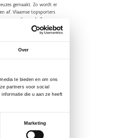
keuzes gemaakt. Zo wordt er
en af. Vlaamse topsporters
len waren 6 van de 7
’s hadden ook zo’n Vlaamse
ter doen.
naf 2023 komt er elk jaar
Over
 jaar vanuit Vlaanderen voor
an het BOIC in het Turkse
eer fysiotherapeuten,
, want zeker in mondiale
 media te bieden en om ons
currentie soms messcherp.
ze partners voor social
 nog net niet mondiale top 8
nformatie die u aan ze heeft
 om wat voor reden ook – niet
op een halftijds contract. Zo
Marketing
en, door bijvoorbeeld
 viertal van dit soort