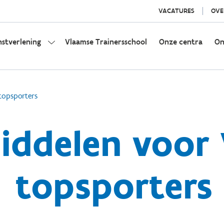
VACATURES
OVE
nstverlening
Vlaamse Trainersschool
Onze centra
On
topsporters
iddelen voor
topsporters