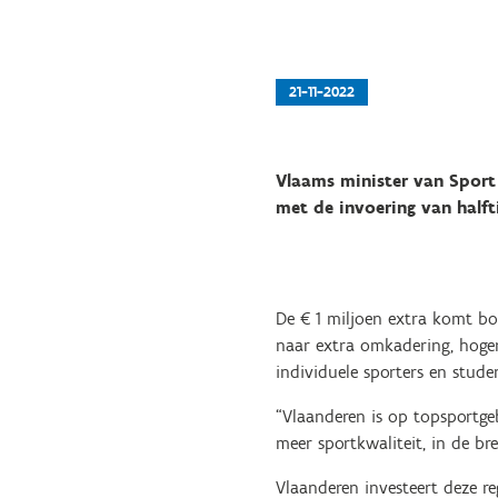
21-11-2022
Vlaams minister van Sport 
met de invoering van halft
De € 1 miljoen extra komt bo
naar extra omkadering, hoger
individuele sporters en stude
“Vlaanderen is op topsportge
meer sportkwaliteit, in de br
Vlaanderen investeert deze re