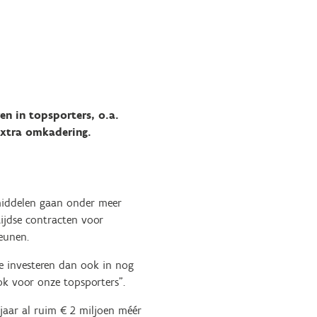
en in topsporters, o.a.
extra omkadering.
 middelen gaan onder meer
ijdse contracten voor
eunen.
e investeren dan ook in nog
ook voor onze topsporters”.
 jaar al ruim € 2 miljoen méér