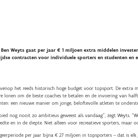
Ben Weyts gaat per jaar € 1 miljoen extra middelen invester
ijdse contracten voor individuele sporters en studenten en 
venop het reeds historisch hoge budget voor topsport. De extra
e lonen om de beste coaches te betalen en de invoering van halft
nten: een nieuwe manier om jonge, beloftevolle atleten te onderst
bied nog nooit zo ambitieus geweest als vandaag”, zegt Weyts. “W
eedte en in de diepte. Niet alleen voor recreatieve sporters, maar 
geerperiode per jaar bijna € 27 miljoen in topsporters – dat is elk