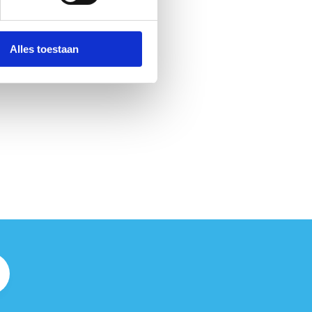
rs nemen heel Vlaanderen op
n beweging te komen”, zegt
om ambitieus te mogen zijn.
Alles toestaan