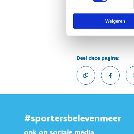
bezoeken per jaar af te legg
sleeptouw: hun prestaties sp
Weyts. “Voor de topsporters
Weigeren
De medaillehonger was nog n
Deel deze pagina:
#sportersbelevenmeer
ook op sociale media