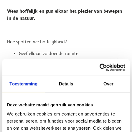
Wees hoffelijk en gun elkaar het plezier van bewegen
in de natuur.
Hoe spotten we hoffelijkheid?
Geef elkaar voldoende ruimte
Waarschuw elkaar als je nadert en pas je snelheid
aan
Blijf op het pad dat voor jou bestemd is
O ja, elkaar groeten is ook toegestaan 😉
Toestemming
Details
Over
Sport en beweeg je mee in de natuur? Geniet ervan met
volle teugen, en kijk ook eens rond. Wie weet spot je de
Deze website maakt gebruik van cookies
‘Hoffelijkheid gespot’-borden die deze oproep zichtbaar
We gebruiken cookies om content en advertenties te
maken in de natuur.
personaliseren, om functies voor social media te bieden
en om ons websiteverkeer te analyseren. Ook delen we