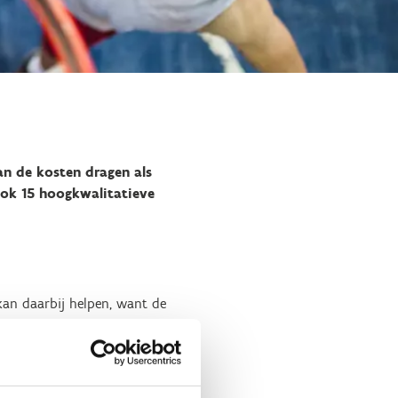
an de kosten dragen als
ook 15 hoogkwalitatieve
kan daarbij helpen, want de
22) heel veel Vlamingen warm
r basketbalinfrastructuur
en. Het goede nieuws is één
ten hebben er de laatste jaren