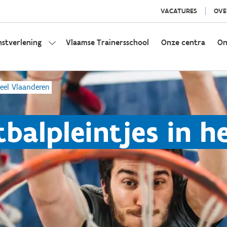
VACATURES
OVE
nstverlening
Vlaamse Trainersschool
Onze centra
On
heel Vlaanderen
balpleintjes in h