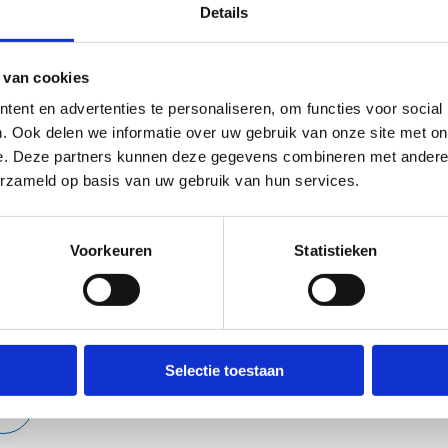
Details
Vlaanderen nog veel potentieel om te verzilveren.
t maakt nu extra middelen vrij om 90 nieuwe basketbalpleinen te 
 van cookies
3x3-pleintjes. De Vlaamse overheid zal de helft van de kosten dra
ent en advertenties te personaliseren, om functies voor social
appen in het verhaal. Er komt een nieuwe oproep om in te teken
. Ook delen we informatie over uw gebruik van onze site met on
leintje of ergens binnen geplaatst kunnen worden.
e. Deze partners kunnen deze gegevens combineren met andere i
erzameld op basis van uw gebruik van hun services.
ze ‘Cats Courts’, die als blikvangers permanent reclame zullen ma
er, lockers en een aantrekkelijke vormgeving in thema van een van
 de vloot van 3x3-pleintjes.
Voorkeuren
Statistieken
Selectie toestaan