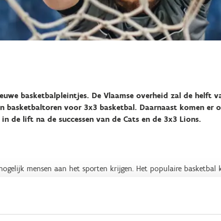
ieuwe basketbalpleintjes. De Vlaamse overheid zal de helft v
en basketbaltoren voor 3x3 basketbal. Daarnaast komen er 
t in de lift na de successen van de Cats en de 3x3 Lions.
mogelijk mensen aan het sporten krijgen. Het populaire basketbal 
lgian Cats, de Belgian 3x3 Lions en het WK 3x3 in Antwerpen (20
en steeg het ledenaantal bij basketbalclubs met +20%. De roep naa
og luider klinken als in 2026 ook het EK 3x3 doorgaat in Vlaander
intje al kan omtoveren in een 3x3-pleintje. Veel steden en gemeen