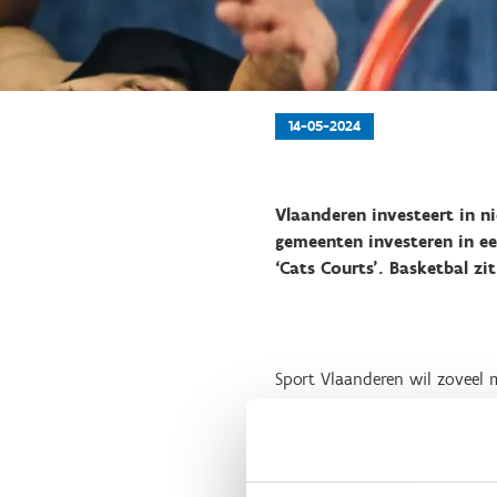
14-05-2024
Vlaanderen investeert in n
gemeenten investeren in e
‘Cats Courts’. Basketbal zi
Sport Vlaanderen wil zoveel 
voorbije jaren maakten de Be
voor de sport. De laatste jar
klinkt steeds luider en zal n
enkele basketbaltoren een ple