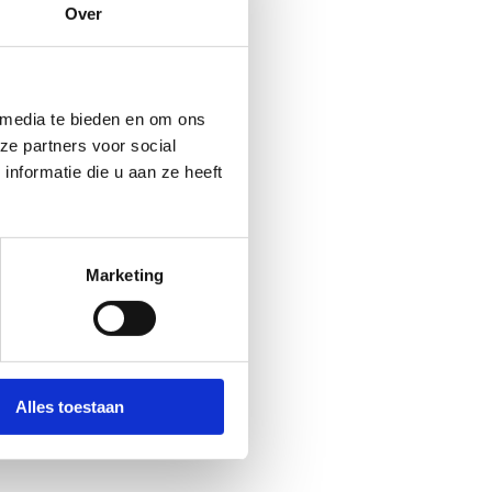
Over
realiseren in Vlaanderen.
gen voor de steden en
 media te bieden en om ons
en op een groepsaankoop van
ze partners voor social
nformatie die u aan ze heeft
ken voor het basketbal. De
 de Cats of Lions. Het
Marketing
Alles toestaan