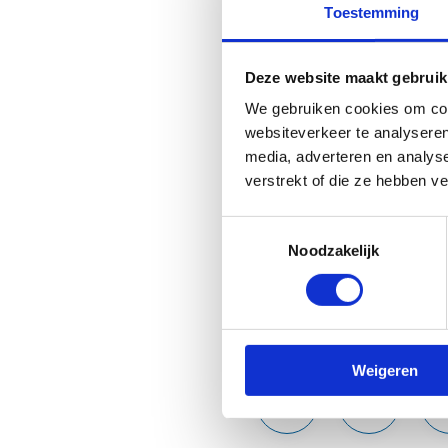
Toestemming
al op ingezet, maar er is in 
De Vlaamse minister van Spor
Deze website maakt gebruik
Enerzijds komen er 75 extra 
We gebruiken cookies om cont
gemeenten die mee willen st
websiteverkeer te analyseren
basketbaltorens, die op een p
media, adverteren en analys
verstrekt of die ze hebben v
Daarnaast komen er 15 luxueu
pleintjes hebben een sportvlo
Toestemmingsselectie
worden de vlaggenschepen van
Noodzakelijk
Deel deze pagina:
Weigeren