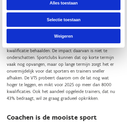
Alles toestaan
focus zijn. Ook je vervolgopleidingen kan je veel flexibeler
kiezen in functie van je eigen gewenste ontwikkeling als
trainer.
Selectie toestaan
Ondanks de mooie instroomcijfers van de laatste jaren
Weigeren
hebben heel wat Vlaamse sportclubs moeite om
voldoende trainers te vinden, en al zeker trainers die een
kwalificatie behaalden. De impact daarvan is niet te
onderschatten. Sportclubs kunnen dat op korte termijn
vaak nog opvangen, maar op lange termijn zorgt het er
onvermijdelijk voor dat sporters en trainers sneller
afhaken. De VTS probeert daarom om de lat nog wat
hoger te leggen, en mikt voor 2025 op meer dan 8000
kwalificaties. Ook het aandeel opgeleide trainers, dat nu
43% bedraagt, wil ze graag gradueel opkrikken.
Coachen is de mooiste sport