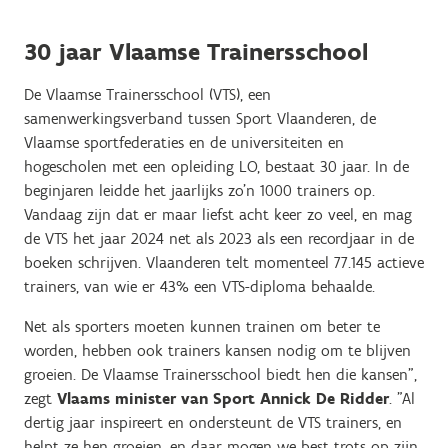
30 jaar Vlaamse Trainersschool
De Vlaamse Trainersschool (VTS), een
samenwerkingsverband tussen Sport Vlaanderen, de
Vlaamse sportfederaties en de universiteiten en
hogescholen met een opleiding LO, bestaat 30 jaar. In de
beginjaren leidde het jaarlijks zo’n 1000 trainers op.
Vandaag zijn dat er maar liefst acht keer zo veel, en mag
de VTS het jaar 2024 net als 2023 als een recordjaar in de
boeken schrijven. Vlaanderen telt momenteel 77.145 actieve
trainers, van wie er 43% een VTS-diploma behaalde.
Net als sporters moeten kunnen trainen om beter te
worden, hebben ook trainers kansen nodig om te blijven
groeien. De Vlaamse Trainersschool biedt hen die kansen",
zegt
Vlaams minister van Sport Annick De Ridder
. "Al
dertig jaar inspireert en ondersteunt de VTS trainers, en
helpt ze hen groeien, en daar mogen we best trots op zijn.