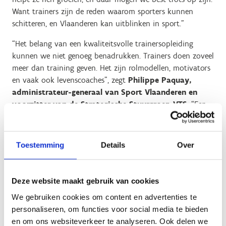
Want trainers zijn de reden waarom sporters kunnen
schitteren, en Vlaanderen kan uitblinken in sport."
“Het belang van een kwaliteitsvolle trainersopleiding
kunnen we niet genoeg benadrukken. Trainers doen zoveel
meer dan training geven. Het zijn rolmodellen, motivators
en vaak ook levenscoaches”, zegt
Philippe Paquay,
administrateur-generaal van Sport Vlaanderen en
voorzitter van de Strategische Stuurgroep VTS
. “Een
goede trainer leert je niet alleen hoe je sneller kan lopen,
hoger kan springen of beter kan presteren, maar ook hoe
je veerkrachtig kunt zijn, hoe je teamwork waardeert en
Toestemming
Details
Over
hoe je met tegenslagen omgaat. Met onze VTS-opleidingen
leggen we de basis voor al deze vaardigheden. Sporters die
trainen onder een gekwalificeerde trainer haken minder
Deze website maakt gebruik van cookies
snel af, en ook de gekwalificeerde trainers zelf blijven
We gebruiken cookies om content en advertenties te
langer actief dan hun collega’s zonder diploma.”
personaliseren, om functies voor social media te bieden
en om ons websiteverkeer te analyseren. Ook delen we