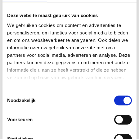
een bredere besparing van de Vlaamse Regering.
Deze website maakt gebruik van cookies
De
concrete timing
van de stopzetting wordt nog
onderzocht, de centra werken voorlopig verder.
We gebruiken cookies om content en advertenties te
personaliseren, om functies voor social media te bieden
Het
vaste personeel
van de twee centra zal
aan de
en om ons websiteverkeer te analyseren. Ook delen we
slag kunnen in een ander centrum van Sport
informatie over uw gebruik van onze site met onze
Vlaanderen
. We zetten alles op alles om deze
partners voor social media, adverteren en analyse. Deze
overgang zo
menselijk en respectvol
mogelijk te
partners kunnen deze gegevens combineren met andere
laten verlopen.
informatie die u aan ze heeft verstrekt of die ze hebben
verzameld op basis van uw gebruik van hun services.
‘De keuze om te stoppen met de uitbating van deze twee
centra is ingegeven door de aanzienlijke aanpassingen die
Toestemmingsselectie
ze nodig hadden om te voldoen aan de toekomstige
Noodzakelijk
kwaliteitsstandaarden’, zegt
Philippe Paquay
,
administrateur-generaal van Sport Vlaanderen
. ‘We
zetten de missie van Sport Vlaanderen verder met de
Voorkeuren
overige twaalf centra. Vandaag hebben we het personeel
van Woumen en Blankenberge ingelicht. We bekijken nu
Statistieken