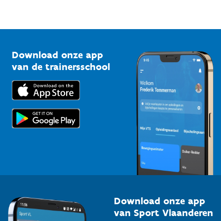
Sportfederaties
Mountainbikeroutes
Onze nieuwsbrieven
1210 Brussel
G-sport
Vlaamse Trainersschool
Sportclubs
Kennisplatform
Download onze app
Bedrijven
van de trainersschool
Downloads
Trainers en begeleiders
Voor de pers
Scholen
Topsporters
Organisatoren van sportevenementen
Download onze app
van Sport Vlaanderen