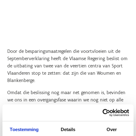
Door de besparingsmaatregelen die voortvloeien uit de
Septemberverklaring heeft de Vlaamse Regering beslist om
de uitbating van twee van de veertien centra van Sport
Vlaanderen stop te zetten: dat zijn die van Woumen en
Blankenberge.
Omdat die beslissing nog maar net genomen is, bevinden
we ons in een overgangsfase waarin we nog niet op alle
vragen een antwoord hebben. We vinden het belangrijk
om van bij de start
duidelijk en transparant
te
communiceren over wat we op dit moment wel al weten:
Toestemming
Details
Over
De stopzetting van de uitbating maakt deel uit van