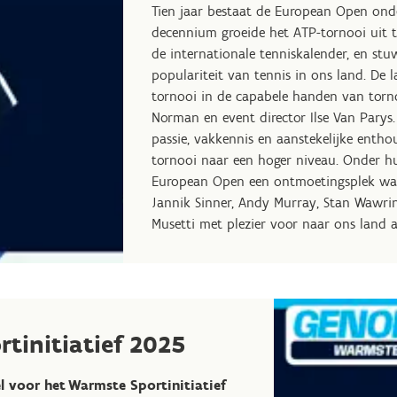
Tien jaar bestaat de European Open onde
decennium groeide het ATP-tornooi uit 
de internationale tenniskalender, en st
populariteit van tennis in ons land. De l
tornooi in de capabele handen van torno
Norman en event director Ilse Van Parys
passie, vakkennis en aanstekelijke entho
tornooi naar een hoger niveau. Onder h
European Open een ontmoetingsplek waar
Jannik Sinner, Andy Murray, Stan Wawrin
Musetti met plezier voor naar ons land a
tinitiatief 2025
 voor het Warmste Sportinitiatief