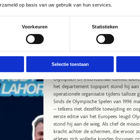
erzameld op basis van uw gebruik van hun services.
Het
Vlaams Sportjuweel voor Beste T
2025
is voor een persoon of een organisa
de schermen, zorgt voor het ideale tops
Voorkeuren
Statistieken
topsporters kunnen floreren. De jury nom
topsportversterkers:
Rudy Lahor
Lahor is een monument binnen de Belgis
Ondertussen is hij niet meer actief, maar
Selectie toestaan
zijn hele carrière lang met hart en ziel i
Olympisch en Interfederaal Comité (BOIC)
het departement topsport stond hij aan
operationele organisatie tijdens talloze
Sinds de Olympische Spelen van 1996 maa
— telkens met dezelfde toewijding en oog
eerste editie van het Europees Jeugd Oly
stond hij aan de wieg. Als chef de missi
kracht achter de schermen, die ervoor z
atleten zich volledig konden focussen op