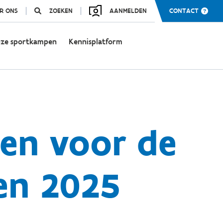
R ONS
ZOEKEN
AANMELDEN
CONTACT
ze sportkampen
Kennisplatform
en voor de
en 2025