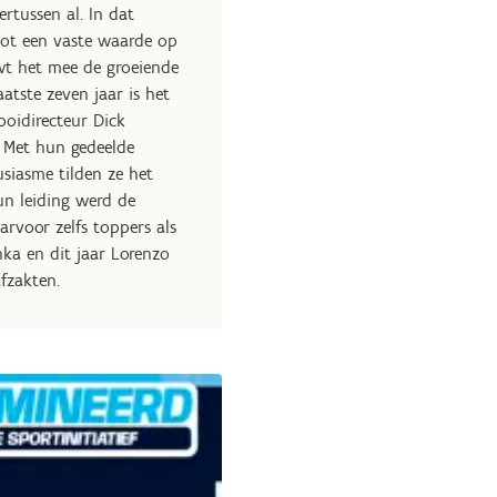
rtussen al. In dat
tot een vaste waarde op
uwt het mee de groeiende
aatste zeven jaar is het
oidirecteur Dick
. Met hun gedeelde
usiasme tilden ze het
un leiding werd de
voor zelfs toppers als
ka en dit jaar Lorenzo
fzakten.