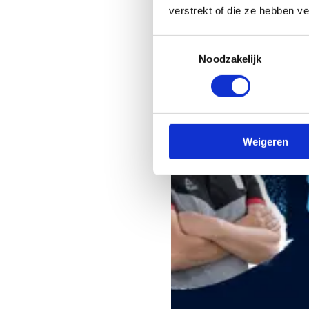
verstrekt of die ze hebben v
Toestemmingsselectie
Noodzakelijk
Weigeren