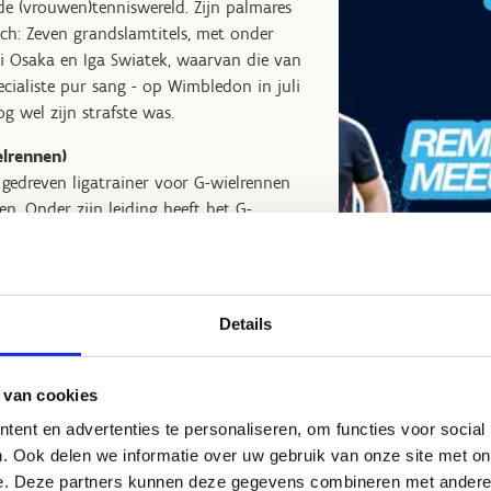
 de (vrouwen)tenniswereld. Zijn palmares
ich: Zeven grandslamtitels, met onder
mi Osaka en Iga Swiatek, waarvan die van
ecialiste pur sang - op Wimbledon in juli
g wel zijn strafste was.
lrennen)
gedreven ligatrainer voor G-wielrennen
n. Onder zijn leiding heeft het G-
essen geboekt, met maar liefst negen
mpische Spelen. Hij heeft de ploeg verder
onaliseerd, zowel op sportief vlak als
dering.
Details
 van cookies
ent en advertenties te personaliseren, om functies voor social
Beste Topsportverste
. Ook delen we informatie over uw gebruik van onze site met on
e. Deze partners kunnen deze gegevens combineren met andere i