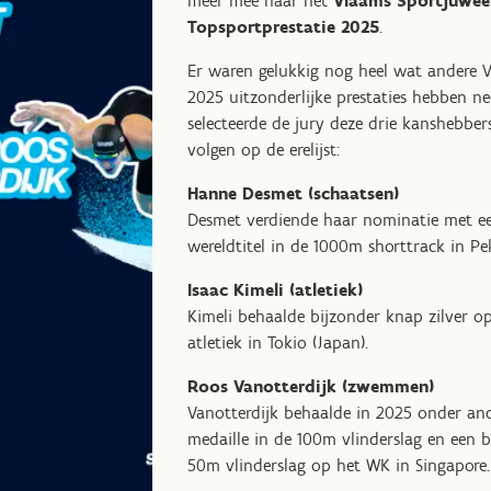
meer mee naar het
Vlaams Sportjuweel
Topsportprestatie 2025
.
Er waren gelukkig nog heel wat andere V
2025 uitzonderlijke prestaties hebben nee
selecteerde de jury deze drie kanshebbe
volgen op de erelijst:
Hanne Desmet (schaatsen)
Desmet verdiende haar nominatie met een
wereldtitel in de 1000m shorttrack in Pek
Isaac Kimeli (atletiek)
Kimeli behaalde bijzonder knap zilver
atletiek in Tokio (Japan).
Roos Vanotterdijk (zwemmen)
Vanotterdijk behaalde in 2025 onder and
medaille in de 100m vlinderslag en een 
50m vlinderslag op het WK in Singapore.