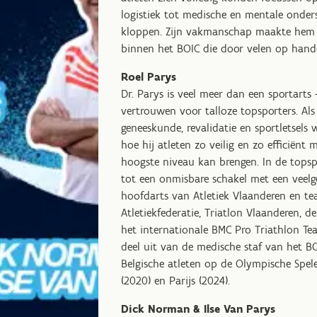
logistiek tot medische en mentale onders
kloppen. Zijn vakmanschap maakte hem t
binnen het BOIC die door velen op hand
Roel Parys
Dr. Parys is veel meer dan een sportarts 
vertrouwen voor talloze topsporters. Als s
geneeskunde, revalidatie en sportletsels 
hoe hij atleten zo veilig en zo efficiënt 
hoogste niveau kan brengen. In de topspo
tot een onmisbare schakel met een veelg
hoofdarts van Atletiek Vlaanderen en te
Atletiekfederatie, Triatlon Vlaanderen, d
het internationale BMC Pro Triathlon Te
deel uit van de medische staf van het BO
Belgische atleten op de Olympische Spele
(2020) en Parijs (2024).
Dick Norman & Ilse Van Parys