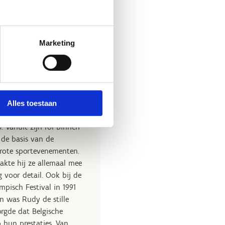
opsportversterker
tie die, meestal achter
portklimaat waarin
Marketing
ineerde deze drie straffe
che topsportwereld.
 hij heeft zich sinds 1983
Alles toestaan
ngezet voor het Belgisch
. Vanuit zijn rol binnen
 de basis van de
 grote sportevenementen.
kte hij ze allemaal mee
 voor detail. Ook bij de
mpisch Festival in 1991
on was Rudy de stille
orgde dat Belgische
 hun prestaties. Van