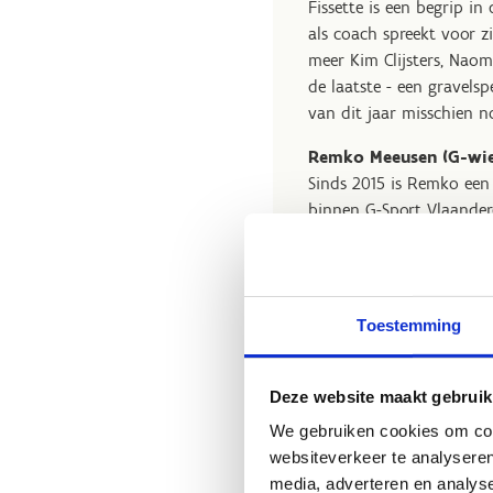
Fissette is een begrip in
als coach spreekt voor z
meer Kim Clijsters, Nao
de laatste - een gravelsp
van dit jaar misschien no
Remko Meeusen (G-wie
Sinds 2015 is Remko een 
binnen G-Sport Vlaandere
wielrennen heel wat succ
medailles op drie Paraly
uitgebouwd en geprofessi
op het vlak van de omka
Toestemming
Deze website maakt gebruik
We gebruiken cookies om cont
websiteverkeer te analyseren
media, adverteren en analys