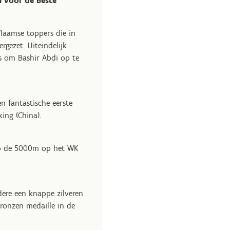
 voor de Beste
laamse toppers die in
rgezet. Uiteindelijk
rs om Bashir Abdi op te
 fantastische eerste
ing (China).
 op de 5000m op het WK
ere een knappe zilveren
bronzen medaille in de