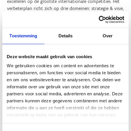
excelleren op de grootste internationale competities. Het
verbeterplan richt zich op drie domeinen: strategie & visie,
structuur en cultuur.
Er wordt daarbij ingezet op een aanpak met twee
snelheden. In de eerste fase zal er snel werk gemaakt
Toestemming
Details
Over
worden van de oprichting van een tijdelijk
topsportmanagement, bestaande uit een externe en
onafhankelijke transitiemanager en de algemeen directeur
Deze website maakt gebruik van cookies
van Atletiek Vlaanderen. Deze tandem krijgt het mandaat
We gebruiken cookies om content en advertenties te
om de dagelijkse topsportwerking te optimaliseren op vlak
personaliseren, om functies voor social media te bieden
van interne processen (beslissingsprocessen, financieel
en om ons websiteverkeer te analyseren. Ook delen we
beheer) en op vlak van personeel (uittekenen van een
informatie over uw gebruik van onze site met onze
nieuw topsportorganogram, bepalen en afbakenen van
partners voor social media, adverteren en analyse. Deze
taken, rollen en verantwoordelijkheden) zodat het
partners kunnen deze gegevens combineren met andere
transitieproces onmiddellijk kan ingezet worden. De
informatie die u aan ze heeft verstrekt of die ze hebben
topsportcoördinator zal functioneren onder leiding van
verzameld op basis van uw gebruik van hun services.
deze tandem en zal hieraan rapporteren.
Het topsportmanagement zal ook de tweede fase
Toestemmingsselectie