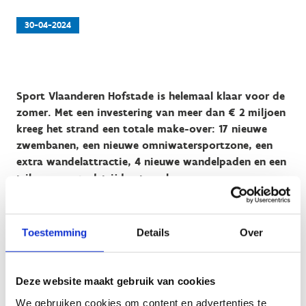
30-04-2024
Sport Vlaanderen Hofstade is helemaal klaar voor de
zomer. Met een investering van meer dan € 2 miljoen
kreeg het strand een totale make-over: 17 nieuwe
zwembanen, een nieuwe omniwatersportzone, een
extra wandelattractie, 4 nieuwe wandelpaden en een
tribune om wedstrijden te volgen.
Toestemming
Details
Over
Het domein in Hofstade is één van de 14 sport- en
recreatiesites van Sport Vlaanderen. Onder impuls van
Deze website maakt gebruik van cookies
Vlaams minister van Sport wordt het in de komende jaren
We gebruiken cookies om content en advertenties te