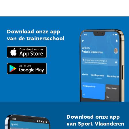
Sportfederaties
Mountainbikeroutes
Onze nieuwsbrieven
1210 Brussel
G-sport
Vlaamse Trainersschool
Sportclubs
Kennisplatform
Download onze app
Bedrijven
van de trainersschool
Downloads
Trainers en begeleiders
Voor de pers
Scholen
Topsporters
Organisatoren van sportevenementen
Download onze app
van Sport Vlaanderen