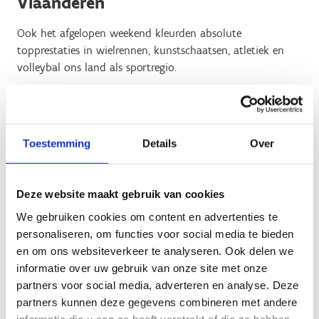
Vlaanderen
Ook het afgelopen weekend kleurden absolute
topprestaties in wielrennen, kunstschaatsen, atletiek en
volleybal ons land als sportregio.
Al vele jaren bouwen wij, de topsportfederaties en Sport
Vlaanderen, aan een sterk en duurzaam topsportbeleid.
Dat dat zijn vruchten afwerpt, blijkt uit de Vlaamse
Toestemming
Details
Over
olympische topsportindex, die nooit hoger noteerde dan
nu.
De Vlaamse topsportindex monitort het Vlaams
topsportbeleid objectief: de punten voor de index worden
Deze website maakt gebruik van cookies
behaald door medailles en top 8-plaatsen op Olympische
Spelen, Europese en Wereldkampioenschappen in
We gebruiken cookies om content en advertenties te
olympische disciplines door topsporters uit Vlaanderen.
personaliseren, om functies voor social media te bieden
en om ons websiteverkeer te analyseren. Ook delen we
We staan volop achter dat beleid dat we samen voeren
informatie over uw gebruik van onze site met onze
met de topsportfederaties. Dat beleid combineert een
partners voor social media, adverteren en analyse. Deze
sterke visie op topsport en de absolute wil om
partners kunnen deze gegevens combineren met andere
topsporters zodanig te ondersteunen en te omkaderen dat
informatie die u aan ze heeft verstrekt of die ze hebben